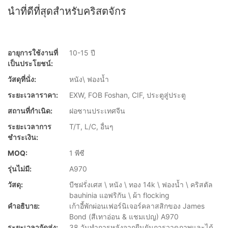
นำที่ดีที่สุดสำหรับคริสตจักร
อายุการใช้งานที่
10-15 ปี
เป็นประโยชน์:
วัสดุที่นั่ง:
หนัง\ ฟองน้ำ
ระยะเวลาราคา:
EXW, FOB Foshan, CIF, ประตูสู่ประตู
สถานที่กำเนิด:
ฝอซานประเทศจีน
ระยะเวลาการ
T/T, L/C, อื่นๆ
ชำระเงิน:
MOQ:
1 พีซี
รุ่นไม่มี:
A970
วัสดุ:
บีชฝรั่งเศส \ หนัง \ ทอง 14k \ ฟองน้ำ \ คริสตัล
bauhinia แอฟริกัน \ ผ้า flocking
คำอธิบาย:
เก้าอี้พักผ่อนเฟอร์นิเจอร์คลาสสิกของ James
Bond (สีเทาอ่อน & แชมเปญ) A970
ระยะเวลาจัดส่ง:
38 วันทำการหลังจากยืนยันการวาดภาพและได้