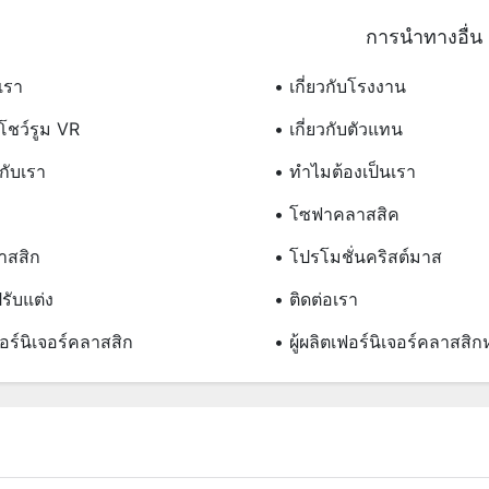
การนำทางอื่น
บเรา
• เกี่ยวกับโรงงาน
บโชว์รูม VR
• เกี่ยวกับตัวแทน
กับเรา
• ทำไมต้องเป็นเรา
• โซฟาคลาสสิค
าสสิก
• โปรโมชั่นคริสต์มาส
รับแต่ง
• ติดต่อเรา
ฟอร์นิเจอร์คลาสสิก
• ผู้ผลิตเฟอร์นิเจอร์คลาสสิ