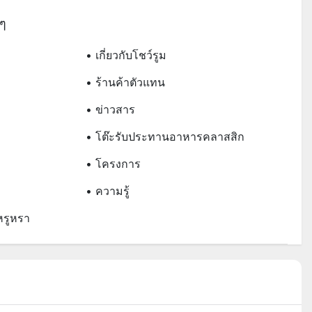
 ๆ
• เกี่ยวกับโชว์รูม
• ร้านค้าตัวแทน
• ข่าวสาร
• โต๊ะรับประทานอาหารคลาสสิก
• โครงการ
• ความรู้
กหรูหรา