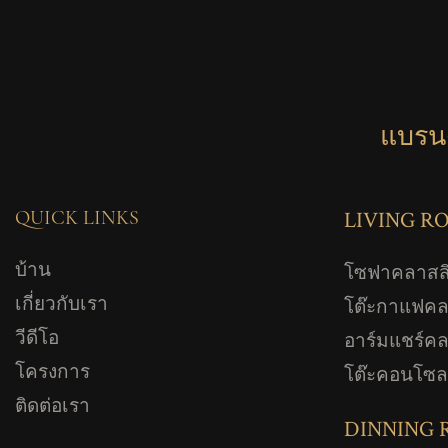
แบรนด
LIVING R
QUICK LINKS
บ้าน
โซฟาคลาสส
เกี่ยวกับเรา
โต๊ะกาแฟคล
วีดีโอ
อาร์มแชร์ค
โครงการ
โต๊ะคอนโซล
ติดต่อเรา
DINNING