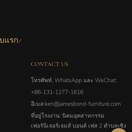
ับแรก!
CONTACT US
โทรศัพท์, WhatsApp และ WeChat:
+86-131-1277-1616
อีเมล:
ken@jamesbond-furniture.com
ที่อยู่โรงงาน: นิคมอุตสาหกรรม
เฟอร์นิเจอร์เจมส์ บอนด์ เฟส 2 ตำบลเซิง