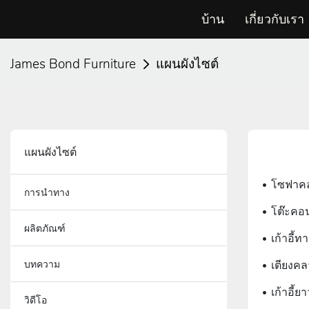
บ้าน
เกี่ยวกับเรา
James Bond Furniture
แผนผังไซต์
แผนผังไซต์
• โซฟาค
การนำทาง
• โต๊ะคอ
ผลิตภัณฑ์
• เก้าอี้
บทความ
• เตียงคล
• เก้าอี้
วิดีโอ