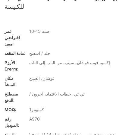
للكنيسة
10-15 سنة
عمر
افتراضي
مفيد:
جلد / اسفنج
مادة المقعد:
إكسو، فوب فوشان، سيف، من الباب إلى الباب
Pالأرز
Ererm:
فوشان، الصين
مكان
المنشأ:
/ تي تي، خطاب الاعتماد، آخرون
مصطلح
الدفع:
كمبيوتر1
MOQ:
A970
رقم
الموديل:
خشب زان فرنسي \ جلد \ ذهب عيار 14 \ اسفنج \
المواد: