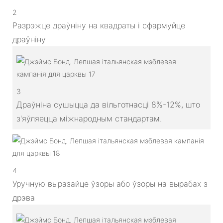
2
Разрэжце драўніну на квадраты і сфармуйце
драўніну
3
Драўніна сушыцца да вільготнасці 8%-12%, што
з'яўляецца міжнародным стандартам.
4
Уручную выразайце ўзоры або ўзоры на вырабах з
дрэва