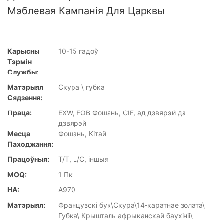
Мэблевая Кампанія Для Царквы
Карысны
10-15 гадоў
Тэрмін
Службы:
Матэрыял
Скура \ губка
Сядзення:
Праца:
EXW, FOB Фошань, CIF, ад дзвярэй да
дзвярэй
Месца
Фошань, Кітай
Паходжання:
Працоўныя:
T/T, L/C, іншыя
MOQ:
1 Пк
НА:
A970
Матэрыял:
Французскі бук\Скура\14-каратнае золата\
Губка\ Крышталь афрыканскай баухініі\