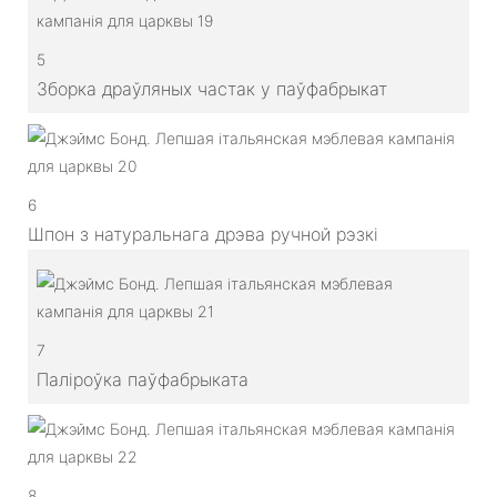
5
Зборка драўляных частак у паўфабрыкат
6
Шпон з натуральнага дрэва ручной рэзкі
7
Паліроўка паўфабрыката
8