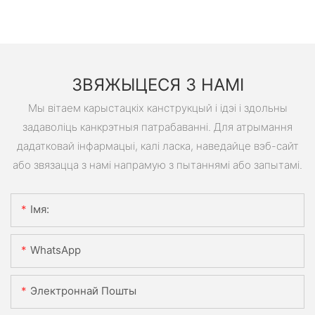
ЗВЯЖЫЦЕСЯ З НАМІ
Мы вітаем карыстацкіх канструкцый і ідэі і здольны
задаволіць канкрэтныя патрабаванні. Для атрымання
дадатковай інфармацыі, калі ласка, наведайце вэб-сайт
або звязацца з намі напрамую з пытаннямі або запытамі.
Імя:
WhatsApp
Электроннай Пошты