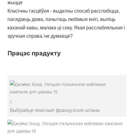
жыцця
Класічны гасцёўня - выдатны спосаб расслабіцца,
пасядзець дома, пачытаць любімыя кнігі, выпіць
каханай кавы, малака ці соку. Якая расслабляльная і
зручная справа,'не думаеце?
Працэс прадукту
1
Выбірайце якасныя французскія штаны