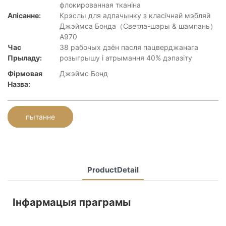
флокированная тканіна
Апісанне:
Крэслы для адпачынку з класічнай мэбляй
Джэймса Бонда（Светла-шэры & шампань）
A970
Час
38 рабочых дзён пасля пацверджанага
Прыладу:
розыгрышу і атрымання 40% дэпазіту
Фірмовая
Джэймс Бонд
Назва:
пытанне
ProductDetail
Інфармацыя праграмы