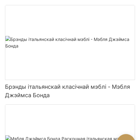
Брэнды італьянскай класічнай мэблі - Мэбля
Джэймса Бонда