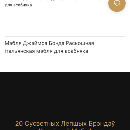
Мэбля Джэймса Бонда Раскошная
італьянская мэбля для асабняка
20 Сусветных Лепшых Брэндаў