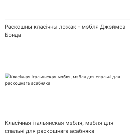
Раскошны класічны ложак - мэбля Джэймса
Бонда
Класічная італьянская мэбля, мэбля для
спальні для раскошнага асабняка