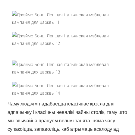
Чаму людзям падабаецца класічнае крэсла для
адпачынку і класічны невялікі чайны столік, таму што
мы звычайна працуем вельмі занята, няма часу
супакоіцца, запаволіць, каб атрымаць асалоду ад