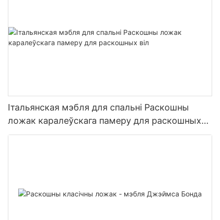
Італьянская мэбля для спальні Раскошны
ложак каралеўскага памеру для раскошных
віл