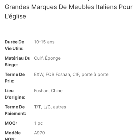
Grandes Marques De Meubles Italiens Pour
L'église
Durée De
10-15 ans
Vie Utile:
Matériau Du
Cuir\ Éponge
Siège:
Terme De
EXW, FOB Foshan, CIF, porte à porte
Prix:
Lieu
Foshan, Chine
D'origine:
Terme De
T/T, L/C, autres
Paiement:
MOQ:
1 pc
Modèle
A970
NON: