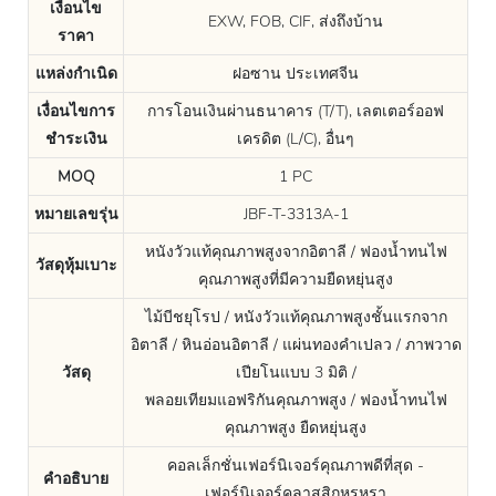
เงื่อนไข
EXW, FOB, CIF, ส่งถึงบ้าน
ราคา
แหล่งกำเนิด
ฝอซาน ประเทศจีน
เงื่อนไขการ
การโอนเงินผ่านธนาคาร (T/T), เลตเตอร์ออฟ
ชำระเงิน
เครดิต (L/C), อื่นๆ
MOQ
1 PC
หมายเลขรุ่น
JBF-T-3313A-1
หนังวัวแท้คุณภาพสูงจากอิตาลี / ฟองน้ำทนไฟ
วัสดุหุ้มเบาะ
คุณภาพสูงที่มีความยืดหยุ่นสูง
ไม้บีชยุโรป / หนังวัวแท้คุณภาพสูงชั้นแรกจาก
อิตาลี / หินอ่อนอิตาลี / แผ่นทองคำเปลว / ภาพวาด
วัสดุ
เปียโนแบบ 3 มิติ /
พลอยเทียมแอฟริกันคุณภาพสูง / ฟองน้ำทนไฟ
คุณภาพสูง ยืดหยุ่นสูง
คอลเล็กชั่นเฟอร์นิเจอร์คุณภาพดีที่สุด -
คำอธิบาย
เฟอร์นิเจอร์คลาสสิกหรูหรา