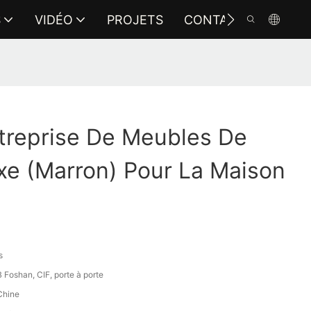
S
VIDÉO
PROJETS
CONTACTEZ-NOUS
treprise De Meubles De
xe (marron) Pour La Maison
s
Foshan, CIF, porte à porte
Chine