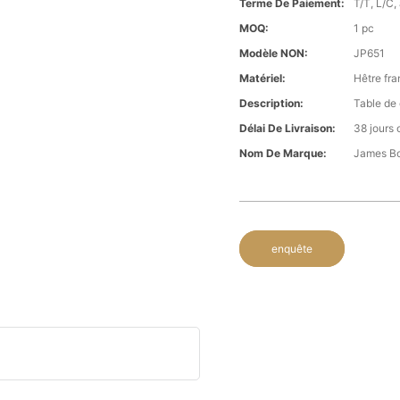
Terme De Paiement:
T/T, L/C,
MOQ:
1 pc
Modèle NON:
JP651
Matériel:
Hêtre fra
Description:
Table de 
Délai De Livraison:
38 jours 
Nom De Marque:
James B
enquête