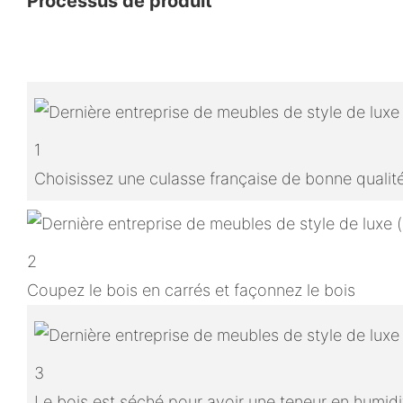
Processus de produit
1
Choisissez une culasse française de bonne qualit
2
Coupez le bois en carrés et façonnez le bois
3
Le bois est séché pour avoir une teneur en humidit