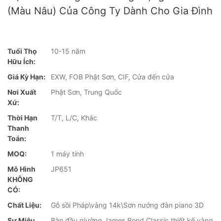
(màu Nâu) Của Công Ty Dành Cho Gia Đình
Tuổi Thọ
10-15 năm
Hữu Ích:
Giá Kỳ Hạn:
EXW, FOB Phật Sơn, CIF, Cửa đến cửa
Nơi Xuất
Phật Sơn, Trung Quốc
Xứ:
Thời Hạn
T/T, L/C, Khác
Thanh
Toán:
MOQ:
1 máy tính
Mô Hình
JP651
KHÔNG
CÓ:
Chất Liệu:
Gỗ sồi Pháp\vàng 14k\Sơn nướng đàn piano 3D
Sự Miêu
Bàn đầu giường James Bond Classic thiết kế vàng