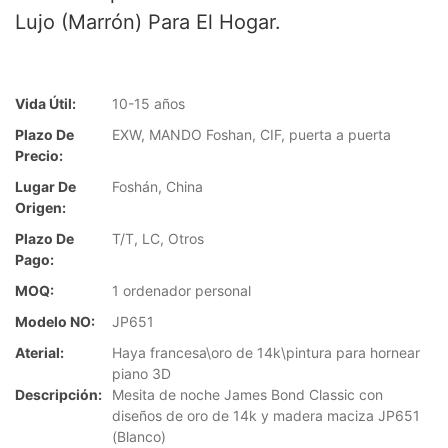
Lujo (marrón) Para El Hogar.
Vida Útil:
10-15 años
Plazo De
EXW, MANDO Foshan, CIF, puerta a puerta
Precio:
Lugar De
Foshán, China
Origen:
Plazo De
T/T, LC, Otros
Pago:
MOQ:
1 ordenador personal
Modelo NO:
JP651
Aterial:
Haya francesa\oro de 14k\pintura para hornear
piano 3D
Descripción:
Mesita de noche James Bond Classic con
diseños de oro de 14k y madera maciza JP651
(Blanco)