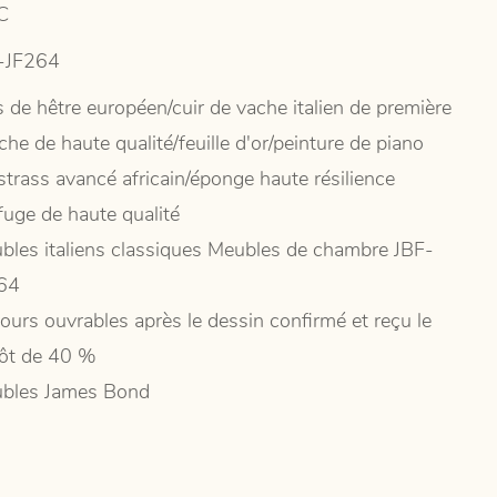
C
-JF264
s de hêtre européen/cuir de vache italien de première
he de haute qualité/feuille d'or/peinture de piano
strass avancé africain/éponge haute résilience
fuge de haute qualité
bles italiens classiques Meubles de chambre JBF-
64
jours ouvrables après le dessin confirmé et reçu le
ôt de 40 %
bles James Bond