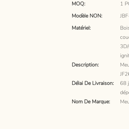
MOQ:
1 P
Modèle NON:
JBF
Matériel:
Boi
couc
3D/
igni
Description:
Meu
JF2
Délai De Livraison:
68 
dép
Nom De Marque:
Meu