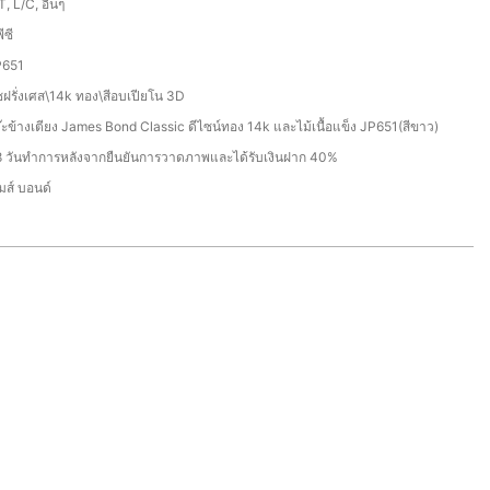
T, L/C, อื่นๆ
ีซี
P651
ชฝรั่งเศส\14k ทอง\สีอบเปียโน 3D
๊ะข้างเตียง James Bond Classic ดีไซน์ทอง 14k และไม้เนื้อแข็ง JP651(สีขาว)
 วันทำการหลังจากยืนยันการวาดภาพและได้รับเงินฝาก 40%
มส์ บอนด์