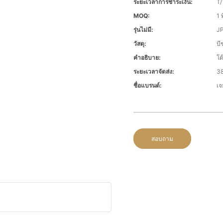
ระยะเวลาการชำระเงิน:
T/
MOQ:
1 พ
รุ่นไม่มี:
J
วัสดุ:
บี
คำอธิบาย:
โต
ระยะเวลาจัดส่ง:
38
ชื่อแบรนด์:
เจ
สอบถาม