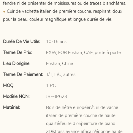
fendre ni de présenter de moisissures ou de traces blanchâtres.
●
Cuir de vachette italien de première couche, respirant, doux
pour la peau, couleur magnifique et longue durée de vie.
Durée De Vie Utile:
10-15 ans
Terme De Prix:
EXW, FOB Foshan, CAF, porte à porte
Lieu D'origine:
Foshan, Chine
Terme De Paiement:
T/T, L/C, autres
MOQ:
1 PC
Modèle NON:
JBF-JP623
Matériel:
Bois de hêtre européen/cuir de vache
italien de première couche de haute
qualité/feuille d'or/peinture de piano
3D/strass avancé africain/éponge haute