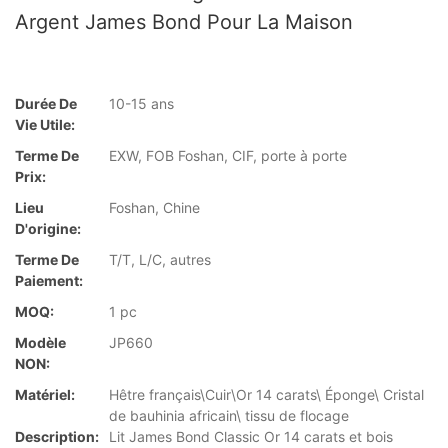
Argent James Bond Pour La Maison
Durée De
10-15 ans
Vie Utile:
Terme De
EXW, FOB Foshan, CIF, porte à porte
Prix:
Lieu
Foshan, Chine
D'origine:
Terme De
T/T, L/C, autres
Paiement:
MOQ:
1 pc
Modèle
JP660
NON:
Matériel:
Hêtre français\Cuir\Or 14 carats\ Éponge\ Cristal
de bauhinia africain\ tissu de flocage
Description:
Lit James Bond Classic Or 14 carats et bois