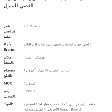
الفضي للمنزل
10-15 سنة
عمر
افتراضي
مفيد:
إكسو، فوب فوشان، سيف، من الباب إلى الباب
Pالأرز
Ererm:
فوشان، الصين
مكان
المنشأ:
/ تي تي، خطاب الاعتماد، آخرون
مصطلح
الدفع:
كمبيوتر1
MOQ:
JP660
رقم
الموديل:
خشب زان فرنسي \ جلد \ ذهب عيار 14 \ اسفنج \
المواد:
كريستال بوهينيا الأفريقي \ قماش متدفق