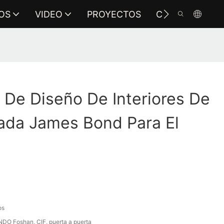
OS
VIDEO
PROYECTOS
CONTÁCTENO
 De Diseño De Interiores De
ada James Bond Para El
os
DO Foshan, CIF, puerta a puerta