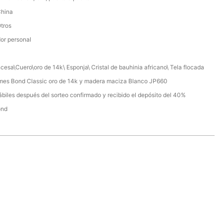
China
Otros
or personal
cesa\Cuero\oro de 14k\ Esponja\ Cristal de bauhinia africano\ Tela flocada
es Bond Classic oro de 14k y madera maciza Blanco JP660
ábiles después del sorteo confirmado y recibido el depósito del 40%
ond