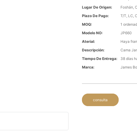
Lugar De Origen:
Foshán, 
Plazo De Pago:
T/T, LC, 
MOQ:
1 ordenad
Modelo NO:
JP660
Aterial:
Haya fran
Descripción:
Cama Jam
Tiempo De Entrega:
38 días h
Marca:
James B
consulta