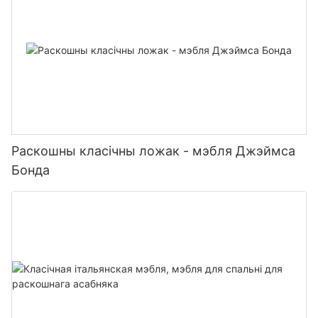
Раскошны класічны ложак - мэбля Джэймса
Бонда