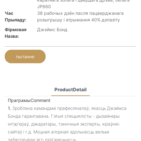
JP660
Час
38 рабочых дзён пасля пацверджанага
Прыладу:
розыгрышу і атрымання 40% дэпазіту
Фірмовая
Джэймс Бонд
Назва:
пытанне
ProductDetail
ПраграмыComment
1.
Зроблена камандамі прафесіяналаў, якасць Джэймса
Бонда гарантавана. Гэтыя спецыялісты - дызайнеры
інтэр'ераў, дэкаратары, тэхнічныя эксперты, кіраўнікі
сайтаў і г.д. Моцная апорная здольнасць вельмі
забяспечвае яго даўгавечнасць