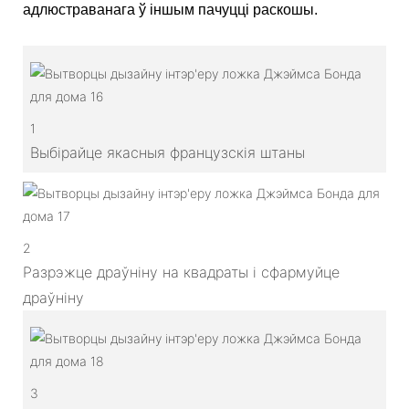
адлюстраванага ў іншым пачуцці раскошы.
1
Выбірайце якасныя французскія штаны
2
Разрэжце драўніну на квадраты і сфармуйце
драўніну
3