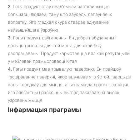
2.
Гэты прадукт стаў неад'емнай часткай жыцця
большасці людзей, таму што заўсёды дапаўняе іх
вопратку. Яго гладкая скура стварае адчуванне
найвышэйшага ўзроўню
3.
Гэты прадукт даўгавечны. Ён добра пабудаваны і
досыць трывалы для той мэты, для якой быў
распрацаваны. Прадукт карыстаецца вялікай рэпутацыяй
у мэблевай прамысловасці Кітая
4.
Гэты прадукт мае трывалую паверхню. Ён прайшоў
тэсціраванне паверхні, якое ацэньвае яго ўстойлівасць да
вады і сродкаў для мыцця, а таксама да драпін і ізаляцыі.
Яго элегантны і раскошны выгляд паказвае на высокі
ўзровень жыцця
Інфармацыя праграмы