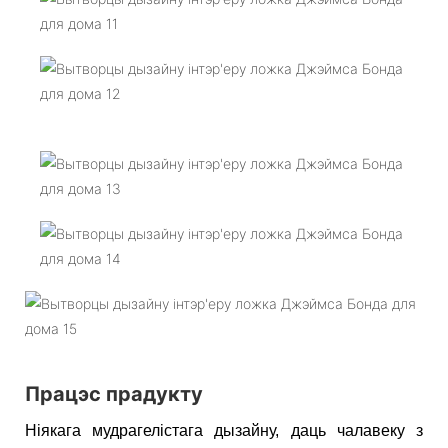
Працэс прадукту
Ніякага мудрагелістага дызайну, даць чалавеку з