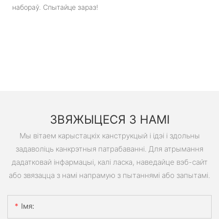
набораў. Спытайце зараз!
ЗВЯЖЫЦЕСЯ З НАМІ
Мы вітаем карыстацкіх канструкцый і ідэі і здольны
задаволіць канкрэтныя патрабаванні. Для атрымання
дадатковай інфармацыі, калі ласка, наведайце вэб-сайт
або звязацца з намі напрамую з пытаннямі або запытамі.
Імя: