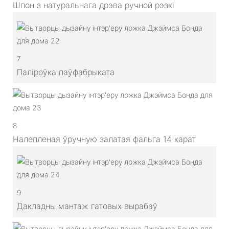
Шпон з натуральнага дрэва ручной рэзкі
7
Паліроўка паўфабрыката
8
Налепленая ўручную залатая фальга 14 карат
9
Дакладны мантаж гатовых вырабаў