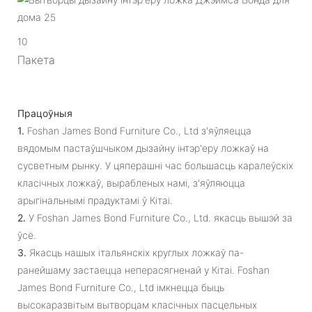
10
Пакета
Працоўныя
1.
Foshan James Bond Furniture Co., Ltd з'яўляецца
вядомым пастаўшчыком дызайну інтэр'еру ложкаў на
сусветным рынку. У цяперашні час большасць каралеўскіх
класічных ложкаў, вырабленых намі, з'яўляюцца
арыгінальнымі прадуктамі ў Кітаі.
2.
У Foshan James Bond Furniture Co., Ltd. якасць вышэй за
ўсё.
3.
Якасць нашых італьянскіх круглых ложкаў па-
ранейшаму застаецца неперасягненай у Кітаі. Foshan
James Bond Furniture Co., Ltd імкнецца быць
высокаразвітым вытворцам класічных пасцельных