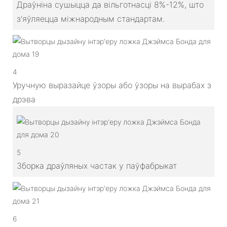
Драўніна сушыцца да вільготнасці 8%-12%, што
з'яўляецца міжнародным стандартам.
4
Уручную выразайце ўзоры або ўзоры на вырабах з
дрэва
5
Зборка драўляных частак у паўфабрыкат
6