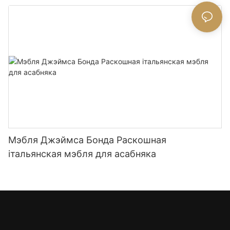
Мэбля Джэймса Бонда Раскошная
італьянская мэбля для асабняка