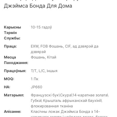
Джэймса Бонда Для Дома
Карысны
10-15 гадоў
Тэрмін
Службы:
Праца:
EXW, FOB Фошань, CIF, ад дзвярэй да
дзвярэй
Месца
Фошань, Кітай
Паходжання:
Працоўныя:
T/T, L/C, іншыя
MOQ:
1 Пк
НА:
JP660
Матэрыял:
Французскі бук\Скура\14-каратнае золата\
Губка\ Крышталь афрыканскай баухініі\
флокированная тканіна
Апісанне:
Класічны ложак Джэймса Бонда з 14-
каратнага золата і цвёрдага дрэва, белага