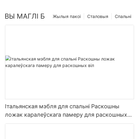
ВЫ МАГЛІ Б
Жылыя пакоі
Сталовыя
Спальні
Італьянская мэбля для спальні Раскошны
ложак каралеўскага памеру для раскошных
віл