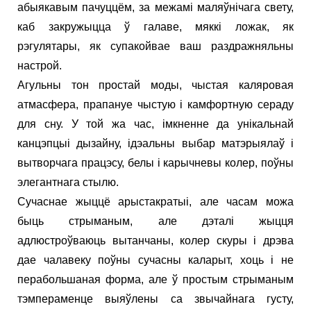
абыякавым пачуццём, за межамі маляўнічага свету,
каб закружыцца ў галаве, мяккі ложак, як
рэгулятары, як супакойвае ваш раздражняльны
настрой.
Агульны тон простай моды, чыстая каляровая
атмасфера, прапануе чыстую і камфортную сераду
для сну. У той жа час, імкненне да унікальнай
канцэпцыі дызайну, ідэальны выбар матэрыялаў і
вытворчага працэсу, белы і карычневы колер, поўны
элегантнага стылю.
Сучаснае жыццё арыстакратыі, але часам можа
быць стрыманым, але дэталі жыцця
адлюстроўваюць вытанчаны, колер скуры і дрэва
дае чалавеку поўны сучасны каларыт, хоць і не
перабольшаная форма, але ў простым стрыманым
тэмпераменце выяўлены са звычайнага густу,