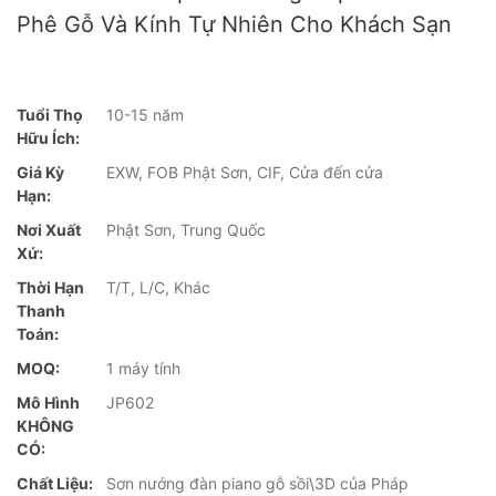
Phê Gỗ Và Kính Tự Nhiên Cho Khách Sạn
Tuổi Thọ
10-15 năm
Hữu Ích:
Giá Kỳ
EXW, FOB Phật Sơn, CIF, Cửa đến cửa
Hạn:
Nơi Xuất
Phật Sơn, Trung Quốc
Xứ:
Thời Hạn
T/T, L/C, Khác
Thanh
Toán:
MOQ:
1 máy tính
Mô Hình
JP602
KHÔNG
CÓ:
Chất Liệu:
Sơn nướng đàn piano gỗ sồi\3D của Pháp