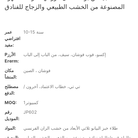
المصنوعة من الخشب الطبيعي والزجاج للفنادق
10-15 سنة
عمر
افتراضي
مفيد:
إكسو، فوب فوشان، سيف، من الباب إلى الباب
Pالأرز
Ererm:
فوشان ، الصين
مكان
المنشأ:
/ تي تي، خطاب الاعتماد، آخرون
مصطلح
الدفع:
كمبيوتر1
MOQ:
JP602
رقم
الموديل:
طلاء خبز البيانو ثلاثي الأبعاد من خشب الزان الفرنسي
المواد:
طاولة قهوة/طاولة نهائية مصنوعة من الذهب والخشب الصلب
الوصف: