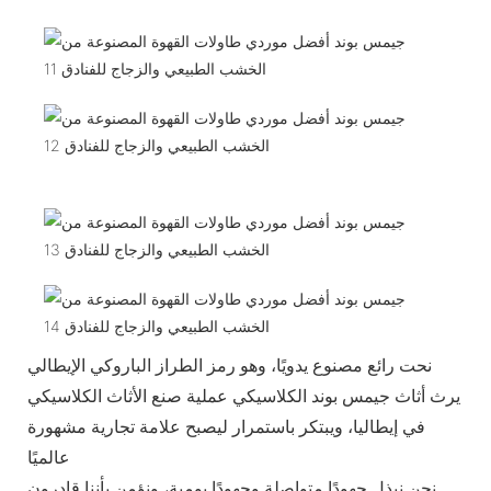
نحت رائع مصنوع يدويًا، وهو رمز الطراز الباروكي الإيطالي
يرث أثاث جيمس بوند الكلاسيكي عملية صنع الأثاث الكلاسيكي
في إيطاليا، ويبتكر باستمرار ليصبح علامة تجارية مشهورة
عالميًا
نحن نبذل جهودًا متواصلة وجهودًا يومية، ونؤمن بأننا قادرون