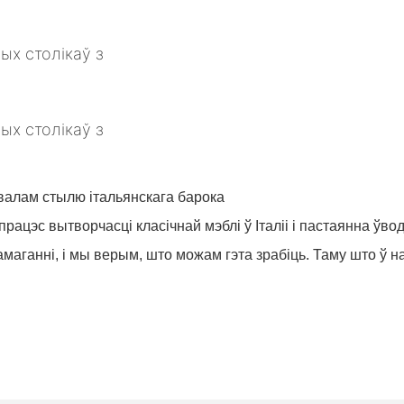
мвалам стылю італьянскага барока
ацэс вытворчасці класічнай мэблі ў Італіі і пастаянна ўво
ганні, і мы верым, што можам гэта зрабіць. Таму што ў на