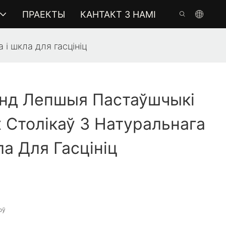
ПРАЕКТЫ
КАНТАКТ З НАМІ
і шкла для гасцініц
нд Лепшыя Пастаўшчыкі
 Столікаў З Натуральнага
ла Для Гасцініц
оў