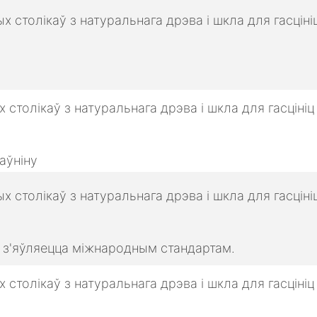
аўніну
о з'яўляецца міжнародным стандартам.