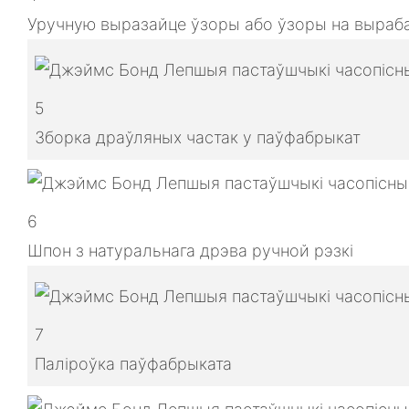
Уручную выразайце ўзоры або ўзоры на выраба
5
Зборка драўляных частак у паўфабрыкат
6
Шпон з натуральнага дрэва ручной рэзкі
7
Паліроўка паўфабрыката