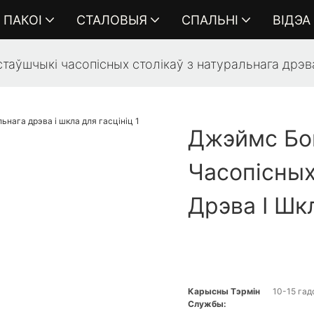
ПАКОІ
СТАЛОВЫЯ
СПАЛЬНІ
ВІДЭА
ўшчыкі часопісных столікаў з натуральнага дрэва 
Джэймс Бо
Часопісных
Дрэва І Шк
Карысны Тэрмін
10-15 гад
Службы: