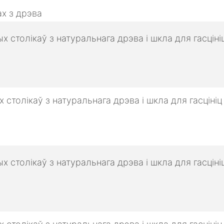
х з дрэва