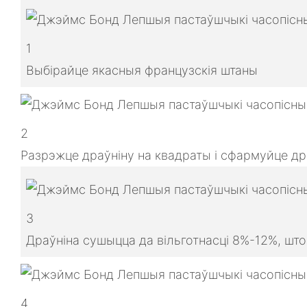
1
Выбірайце якасныя французскія штаны
2
Разрэжце драўніну на квадраты і сфармуйце др
3
Драўніна сушыцца да вільготнасці 8%-12%, шт
4