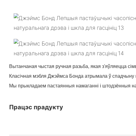
Вытанчаная чыстая ручная разьба, якая з'яўляецца сі
Класічная мэбля Джэймса Бонда атрымала ў спадчыну пр
Мы прыкладаем пастаянныя намаганні і штодзённыя нама
Працэс прадукту