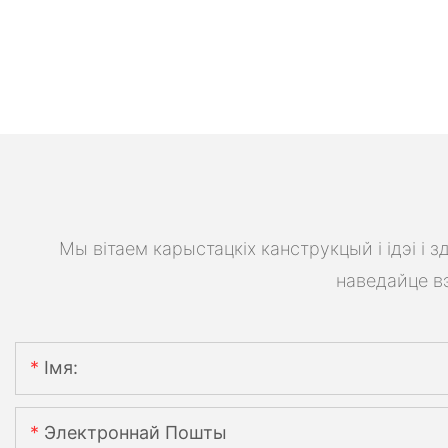
Мы вітаем карыстацкіх канструкцый і ідэі і
наведайце вэ
Імя:
Электроннай Пошты