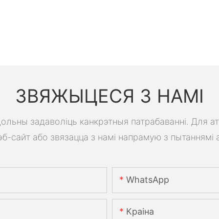
ЗВЯЖЫЦЕСЯ З НАМІ
 здольны задаволіць канкрэтныя патрабаванні. Для а
б-сайт або звязацца з намі напрамую з пытаннямі 
WhatsApp
Краіна