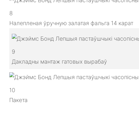
8
Налепленая ўручную залатая фальга 14 карат
9
Дакладны мантаж гатовых вырабаў
10
Пакета