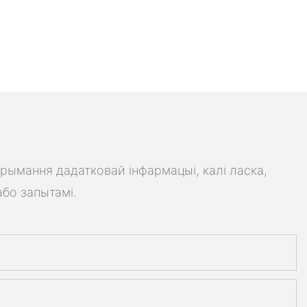
трымання дадатковай інфармацыі, калі ласка,
або запытамі.