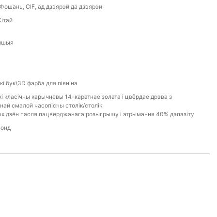
Фошань, CIF, ад дзвярэй да дзвярэй
ітай
іншыя
і бук\3D фарба для піяніна
і класічны карычневы 14-каратнае золата і цвёрдае дрэва з
най смалой часопісны столік/столік
ых дзён пасля пацверджанага розыгрышу і атрымання 40% дэпазіту
Бонд