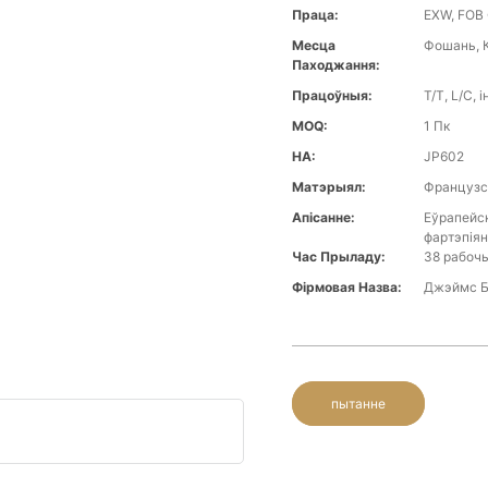
Праца:
EXW, FOB 
Месца
Фошань, К
Паходжання:
Працоўныя:
T/T, L/C, 
MOQ:
1 Пк
НА:
JP602
Матэрыял:
Французск
Апісанне:
Еўрапейск
фартэпіян
Час Прыладу:
38 рабоч
Фірмовая Назва:
Джэймс 
пытанне