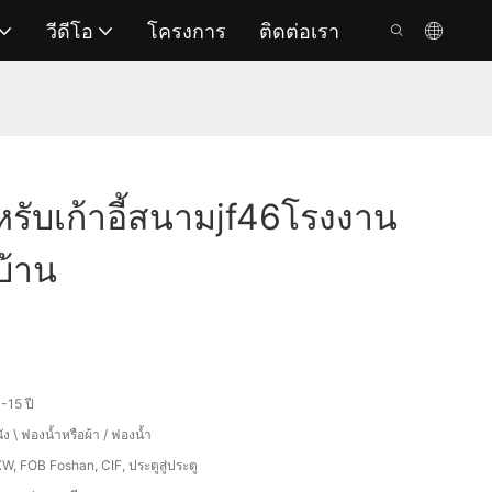
วีดีโอ
โครงการ
ติดต่อเรา
หรับเก้าอี้สนามjf46โรงงาน
บ้าน
-15 ปี
ัง \ ฟองน้ำหรือผ้า / ฟองน้ำ
W, FOB Foshan, CIF, ประตูสู่ประตู