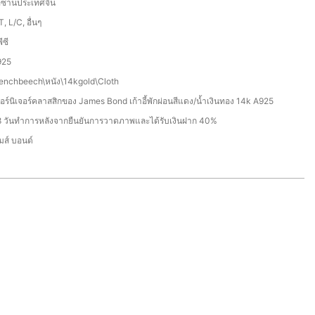
อซานประเทศจีน
T, L/C, อื่นๆ
ีซี
925
enchbeech\หนัง\14kgold\Cloth
อร์นิเจอร์คลาสสิกของ James Bond เก้าอี้พักผ่อนสีแดง/น้ำเงินทอง 14k A925
 วันทำการหลังจากยืนยันการวาดภาพและได้รับเงินฝาก 40%
มส์ บอนด์