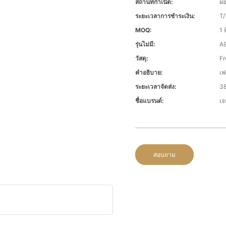
สถานที่กำเนิด:
ฝ
ระยะเวลาการชำระเงิน:
T/
MOQ:
1 พ
รุ่นไม่มี:
A
วัสดุ:
Fr
คำอธิบาย:
เฟ
ระยะเวลาจัดส่ง:
38
ชื่อแบรนด์:
เจ
สอบถาม