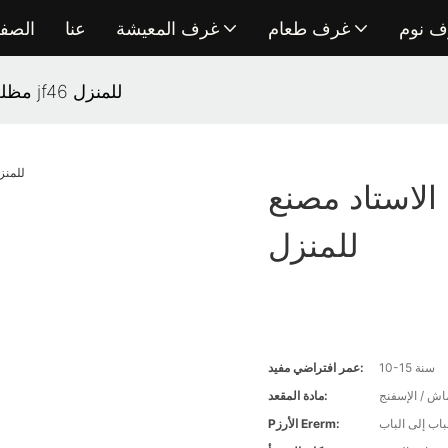
ف نوم
غرف طعام
غرف المعيشة
عنا
الصفح
مظلة بالجملة لكرسي الاستاد مصنع jf46 للمنزل
تاد مصنع Jf46
للمنزل
10-15 سنة
عمر افتراضي مفيد:
ماش / الإسفنج
مادة المقعد:
اب إلى الباب
Pالأرز Ererm: