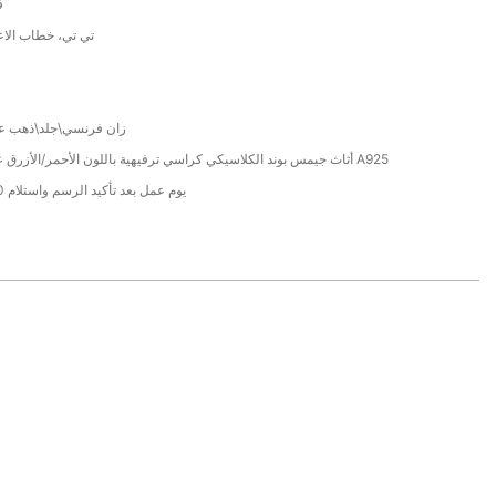
ف
/ تي تي، خطاب الا
زان فرنسي\جلد\ذهب عيار 14\
أثاث جيمس بوند الكلاسيكي كراسي ترفيهية باللون الأحمر/الأزرق عيار 14 قيراط A925
38 يوم عمل بعد تأكيد الرسم واستلام 40% وديعة