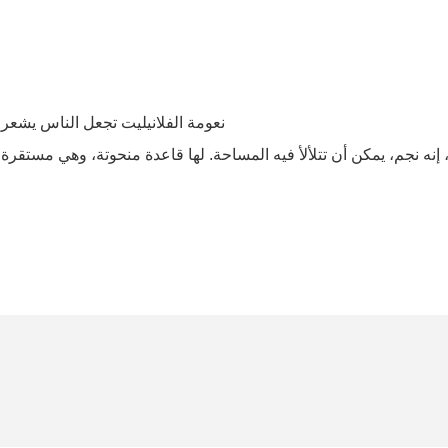
نعومة الفلانيليت تجعل الناس يشعرون بالراحة، بينما نسيج الجلد الأصلي يجعل الناس يشعرون بالراحة
ه نجم، يمكن أن تتلألأ فيه المساحة. لها قاعدة منحوتة، وهي مستقرة للغ