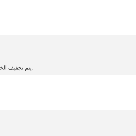
يتم تجفيف الخشب ليصبح محتوى الرطوبة 8%-12% وهو المعيار الدولي.