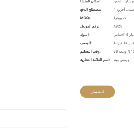
وشان، الصين
مكان المنشأ:
عتماد، آخرون
مصطلح الدفع:
كمبيوتر1
MOQ:
A925
رقم الموديل:
قماش
المواد:
الوصف:
وقت التسليم:
جيمس بوند
اسم العلامة التجارية:
استفسار