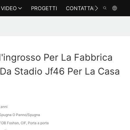
VIDEO
PROGETTI
CONTATTARCI
l'ingrosso Per La Fabbrica
 Da Stadio Jf46 Per La Casa
 anni
\Spugna O Panno/Spugna
FOB Foshan, CIF, Porta a porta