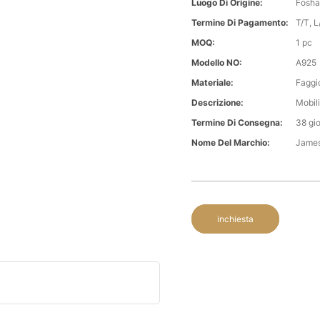
Luogo Di Origine:
Fosha
Termine Di Pagamento:
T/T, L/
MOQ:
1 pc
Modello NO:
A925
Materiale:
Faggi
Descrizione:
Mobili
Termine Di Consegna:
38 gio
Nome Del Marchio:
Jame
inchiesta