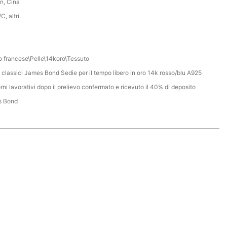
n, Cina
C, altri
o francese\Pelle\14koro\Tessuto
 classici James Bond Sedie per il tempo libero in oro 14k rosso/blu A925
rni lavorativi dopo il prelievo confermato e ricevuto il 40% di deposito
s Bond