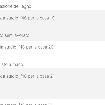
razione del legno
tto semilavorato
gliato a mano