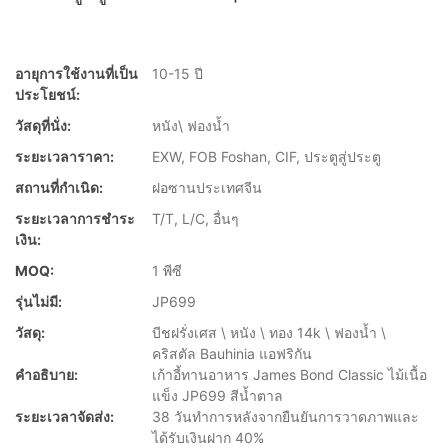
อายุการใช้งานที่เป็น
10-15 ปี
ประโยชน์:
วัสดุที่นั่ง:
หนัง\ ฟองน้ำ
ระยะเวลาราคา:
EXW, FOB Foshan, CIF, ประตูสู่ประตู
สถานที่กำเนิด:
ฝอซานประเทศจีน
ระยะเวลาการชำระ
T/T, L/C, อื่นๆ
เงิน:
MOQ:
1 พีซี
รุ่นไม่มี:
JP699
วัสดุ:
บีชฝรั่งเศส \ หนัง \ ทอง 14k \ ฟองน้ำ \
คริสตัล Bauhinia แอฟริกัน
คำอธิบาย:
เก้าอี้ทานอาหาร James Bond Classic ไม้เนื้อ
แข็ง JP699 สีน้ำตาล
ระยะเวลาจัดส่ง:
38 วันทำการหลังจากยืนยันการวาดภาพและ
ได้รับเงินฝาก 40%