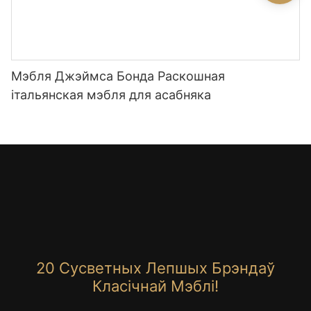
Мэбля Джэймса Бонда Раскошная
італьянская мэбля для асабняка
20 Сусветных Лепшых Брэндаў
Класічнай Мэблі!