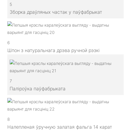
5
Зборка драўляных частак у паўфабрыкат
6
Шпон з натуральнага дрэва ручной рэзкі
7
Паліроўка паўфабрыката
8
Налепленая ўручную залатая фальга 14 карат