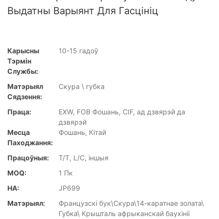
Выдатны Варыянт Для Гасцініц
Карысны
10-15 гадоў
Тэрмін
Службы:
Матэрыял
Скура \ губка
Сядзення:
Праца:
EXW, FOB Фошань, CIF, ад дзвярэй да
дзвярэй
Месца
Фошань, Кітай
Паходжання:
Працоўныя:
T/T, L/C, іншыя
MOQ:
1 Пк
НА:
JP699
Матэрыял:
Французскі бук\Скура\14-каратнае золата\
Губка\ Крышталь афрыканскай баухініі