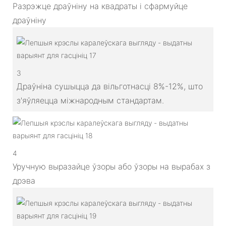
Разрэжце драўніну на квадраты і сфармуйце
драўніну
3
Драўніна сушыцца да вільготнасці 8%-12%, што
з'яўляецца міжнародным стандартам.
4
Уручную выразайце ўзоры або ўзоры на вырабах з
дрэва