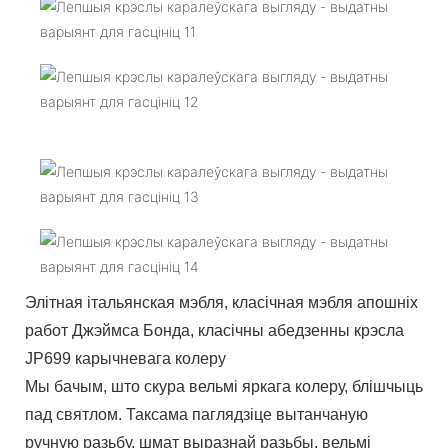
Элітная італьянская мэбля, класічная мэбля апошніх
работ Джэймса Бонда, класічны абедзенны крэсла
JP699 карычневага колеру
Мы бачым, што скура вельмі яркага колеру, блішчыць
пад святлом. Таксама паглядзіце вытанчаную
ручную разьбу, шмат выразнай разьбы, вельмі