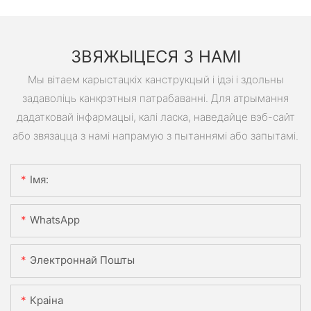
ЗВЯЖЫЦЕСЯ З НАМІ
Мы вітаем карыстацкіх канструкцый і ідэі і здольны
задаволіць канкрэтныя патрабаванні. Для атрымання
дадатковай інфармацыі, калі ласка, наведайце вэб-сайт
або звязацца з намі напрамую з пытаннямі або запытамі.
Імя:
WhatsApp
Электроннай Пошты
Краіна