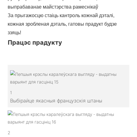
выпрабаванае майстэрства рамеснікаў
За прыгажосцю стаіць кантроль кожнай дэталі,
кожная зробленая дэталь, гатовы прадукт будзе
ззяць!
Працэс прадукту
1
Выбірайце якасныя французскія штаны
2