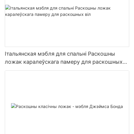
Італьянская мэбля для спальні Раскошны
ложак каралеўскага памеру для раскошных
віл