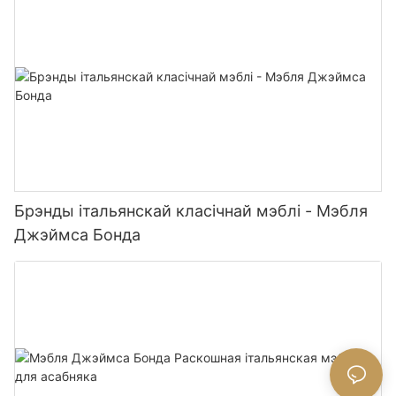
Брэнды італьянскай класічнай мэблі - Мэбля
Джэймса Бонда