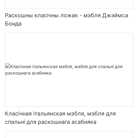
Раскошны класічны ложак - мэбля Джэймса
Бонда
Класічная італьянская мэбля, мэбля для
спальні для раскошнага асабняка