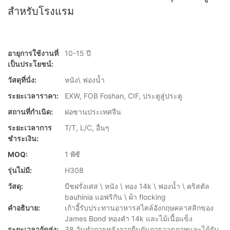
สำหรับโรงแรม
อายุการใช้งานที่
10-15 ปี
เป็นประโยชน์:
วัสดุที่นั่ง:
หนัง\ ฟองน้ำ
ระยะเวลาราคา:
EXW, FOB Foshan, CIF, ประตูสู่ประตู
สถานที่กำเนิด:
ฝอซานประเทศจีน
ระยะเวลาการ
T/T, L/C, อื่นๆ
ชำระเงิน:
MOQ:
1 พีซี
รุ่นไม่มี:
H308
วัสดุ:
บีชฝรั่งเศส \ หนัง \ ทอง 14k \ ฟองน้ำ \ คริสตัล
bauhinia แอฟริกัน \ ผ้า flocking
คำอธิบาย:
เก้าอี้รับประทานอาหารสไตล์อังกฤษคลาสสิกของ
James Bond ทองคำ 14k และไม้เนื้อแข็ง
ระยะเวลาจัดส่ง:
38 วันทำการหลังจากยืนยันการวาดภาพและได้รับ