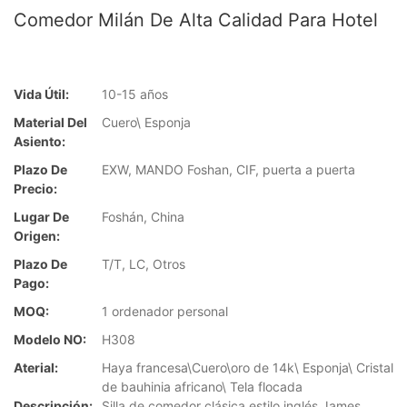
Comedor Milán De Alta Calidad Para Hotel
Vida Útil:
10-15 años
Material Del
Cuero\ Esponja
Asiento:
Plazo De
EXW, MANDO Foshan, CIF, puerta a puerta
Precio:
Lugar De
Foshán, China
Origen:
Plazo De
T/T, LC, Otros
Pago:
MOQ:
1 ordenador personal
Modelo NO:
H308
Aterial:
Haya francesa\Cuero\oro de 14k\ Esponja\ Cristal
de bauhinia africano\ Tela flocada
Descripción:
Silla de comedor clásica estilo inglés James