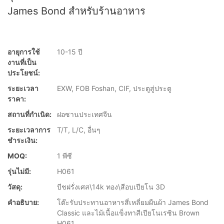
James Bond สำหรับร้านอาหาร
อายุการใช้
10-15 ปี
งานที่เป็น
ประโยชน์:
ระยะเวลา
EXW, FOB Foshan, CIF, ประตูสู่ประตู
ราคา:
สถานที่กำเนิด:
ฝอซานประเทศจีน
ระยะเวลาการ
T/T, L/C, อื่นๆ
ชำระเงิน:
MOQ:
1 พีซี
รุ่นไม่มี:
H061
วัสดุ:
บีชฝรั่งเศส\14k ทอง\สีอบเปียโน 3D
คำอธิบาย:
โต๊ะรับประทานอาหารสี่เหลี่ยมผืนผ้า James Bond
Classic และไม้เนื้อแข็งทาสีเปียโนเรซิน Brown
H061