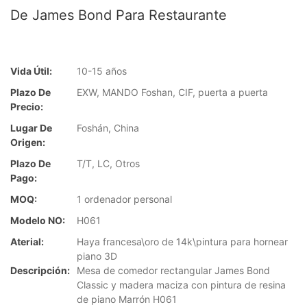
De James Bond Para Restaurante
Vida Útil:
10-15 años
Plazo De
EXW, MANDO Foshan, CIF, puerta a puerta
Precio:
Lugar De
Foshán, China
Origen:
Plazo De
T/T, LC, Otros
Pago:
MOQ:
1 ordenador personal
Modelo NO:
H061
Aterial:
Haya francesa\oro de 14k\pintura para hornear
piano 3D
Descripción:
Mesa de comedor rectangular James Bond
Classic y madera maciza con pintura de resina
de piano Marrón H061