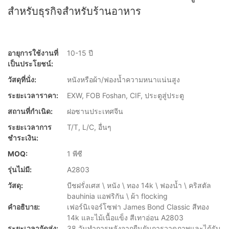
สำหรับธุรกิจสำหรับร้านอาหาร
อายุการใช้งานที่
10-15 ปี
เป็นประโยชน์:
วัสดุที่นั่ง:
หนังหรือผ้า/ฟองน้ำความหนาแน่นสูง
ระยะเวลาราคา:
EXW, FOB Foshan, CIF, ประตูสู่ประตู
สถานที่กำเนิด:
ฝอซานประเทศจีน
ระยะเวลาการ
T/T, L/C, อื่นๆ
ชำระเงิน:
MOQ:
1 พีซี
รุ่นไม่มี:
A2803
วัสดุ:
บีชฝรั่งเศส \ หนัง \ ทอง 14k \ ฟองน้ำ \ คริสตัล
bauhinia แอฟริกัน \ ผ้า flocking
คำอธิบาย:
เฟอร์นิเจอร์โซฟา James Bond Classic สีทอง
14k และไม้เนื้อแข็ง สีเทาอ่อน A2803
ระยะเวลาจัดส่ง:
38 วันทำการหลังจากยืนยันการวาดภาพและได้รับ