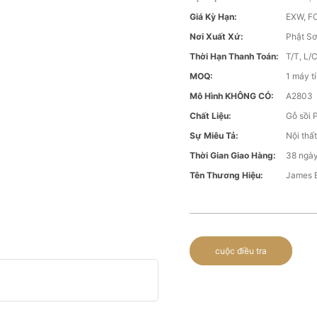
Giá Kỳ Hạn:
EXW, FO
Nơi Xuất Xứ:
Phật Sơ
Thời Hạn Thanh Toán:
T/T, L/
MOQ:
1 máy t
Mô Hình KHÔNG CÓ:
A2803
Chất Liệu:
Gỗ sồi 
Sự Miêu Tả:
Nội thấ
Thời Gian Giao Hàng:
38 ngày
Tên Thương Hiệu:
James 
cuộc điều tra