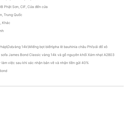
B Phật Sơn, CIF, Cửa đến cửa
n, Trung Quốc
C, Khác
ính
Pháp\Da\vàng 14k\Miếng bọt biển\pha lê bauhinia châu Phi\vải đổ xô
t sofa James Bond Classic vàng 14k và gỗ nguyên khối Xám nhạt A2803
 làm việc sau khi xác nhận bản vẽ và nhận tiền gửi 40%
Bond