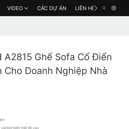
VIDEO
CÁC DỰ ÁN
LIÊN HỆ VỚI CHÚNG 
 A2815 Ghế Sofa Cổ Điển
h Cho Doanh Nghiệp Nhà
năm
 vải/bọt biển mật độ cao