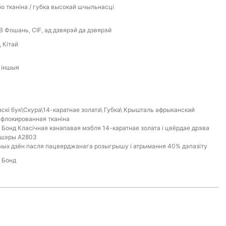
бо тканіна / губка высокай шчыльнасці
B Фошань, CIF, ад дзвярэй да дзвярэй
 Кітай
, іншыя
скі бук\Скура\14-каратнае золата\ Губка\ Крышталь афрыканскай
\ флокированная тканіна
Бонд Класічная канапавая мэбля 14-каратнае золата і цвёрдае дрэва
-шэры A2803
чых дзён пасля пацверджанага розыгрышу і атрымання 40% дэпазіту
 Бонд