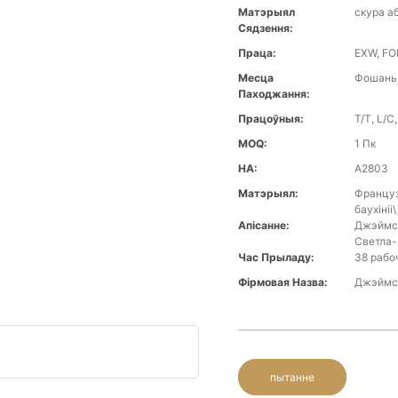
Матэрыял
скура а
Сядзення:
Праца:
EXW, FO
Месца
Фошань,
Паходжання:
Працоўныя:
T/T, L/C
MOQ:
1 Пк
НА:
A2803
Матэрыял:
Француз
баухініі
Апісанне:
Джэймс 
Светла
Час Прыладу:
38 рабо
Фірмовая Назва:
Джэймс
пытанне