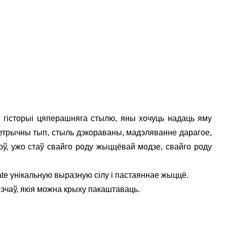
 гісторыі цяперашняга стылю, яны хочуць надаць яму
трычны тып, стыль дэкораваны, мадэляванне дарагое,
доў, ужо стаў свайго роду жыццёвай модзе, свайго роду
te унікальную выразную сілу і пастаяннае жыццё.
рэчаў, якія можна крыху пакаштаваць.