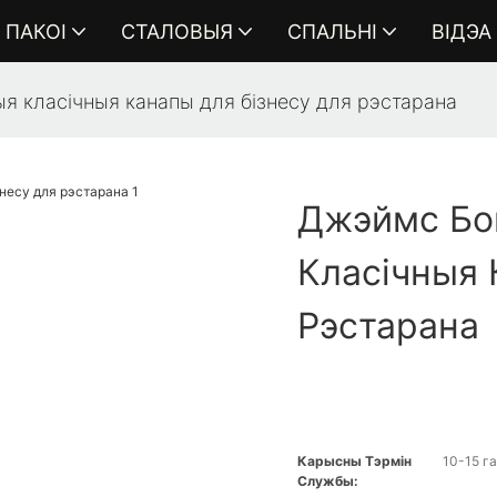
ПАКОІ
СТАЛОВЫЯ
СПАЛЬНІ
ВІДЭА
я класічныя канапы для бізнесу для рэстарана
Джэймс Бо
Класічныя 
Рэстарана
Карысны Тэрмін
10-15 г
Службы: