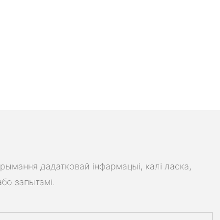
трымання дадатковай інфармацыі, калі ласка,
або запытамі.