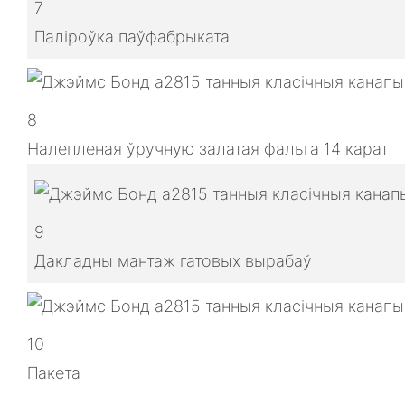
7
Паліроўка паўфабрыката
8
Налепленая ўручную залатая фальга 14 карат
9
Дакладны мантаж гатовых вырабаў
10
Пакета