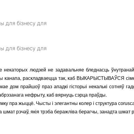
е некаторых людзей не задавальняе бледнасць ўнутранай
ны канапа, раскладваецца так, каб ВЫКАРЫСТЫВАЎСЯ сіме
мае дом прайшоў праз ападкі гісторыі некалькі сотняў га
брэзанага нефрыту, каб вярнуць сэрца праўды.
ку пра жыццё. Чысты і элегантны колер і структура corusca
а шмат рэчаў, якія трэба беражліва берагчы, занадта шмат 