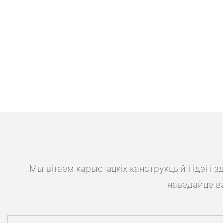
Мы вітаем карыстацкіх канструкцый і ідэі і
наведайце вэ