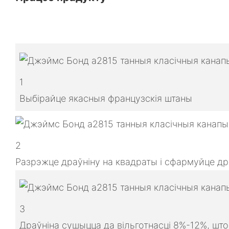
1
Выбірайце якасныя французскія штаны
2
Разрэжце драўніну на квадраты і сфармуйце др
3
Драўніна сушыцца да вільготнасці 8%-12%, шт