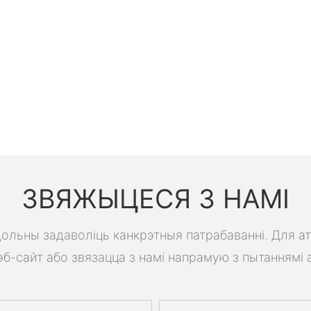
ЗВЯЖЫЦЕСЯ З НАМІ
 здольны задаволіць канкрэтныя патрабаванні. Для а
б-сайт або звязацца з намі напрамую з пытаннямі 