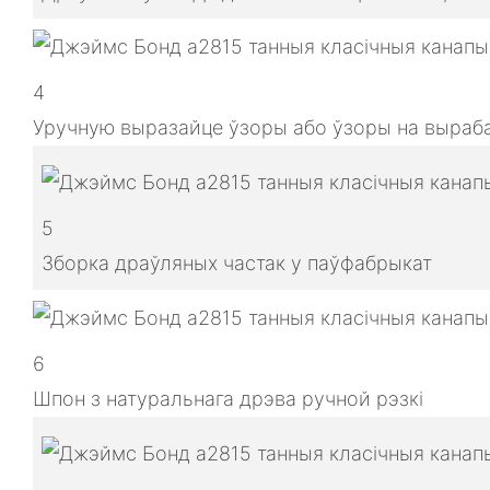
4
Уручную выразайце ўзоры або ўзоры на выраба
5
Зборка драўляных частак у паўфабрыкат
6
Шпон з натуральнага дрэва ручной рэзкі