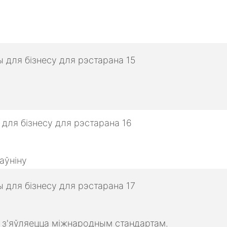
аўніну
о з'яўляецца міжнародным стандартам.