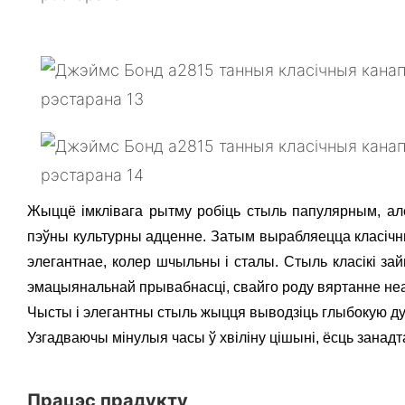
Жыццё імклівага рытму робіць стыль папулярным, ал
пэўны культурны адценне. Затым вырабляецца класіч
элегантнае, колер шчыльны і сталы. Стыль класікі зай
эмацыянальнай прывабнасці, свайго роду вяртанне неа
Чысты і элегантны стыль жыцця выводзіць глыбокую дум
Узгадваючы мінулыя часы ў хвіліну цішыні, ёсць занадт
Працэс прадукту