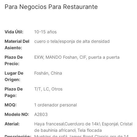
Para Negocios Para Restaurante
Vida Útil:
10-15 años
Material Del
cuero o tela/esponja de alta densidad
Asiento:
Plazo De
EXW, MANDO Foshan, CIF, puerta a puerta
Precio:
Lugar De
Foshán, China
Origen:
Plazo De
T/T, LC, Otros
Pago:
MOQ:
1 ordenador personal
Modelo NO:
A2803
Aterial:
Haya francesa\Cuero\oro de 14k\ Esponja\ Cristal
de bauhinia africano\ Tela flocada
Descripción:
Muebles de sofá James Bond Classic oro de 14