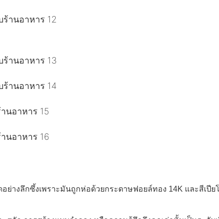
ดอย่างลึกซึ้งเพราะมันถูกห่อด้วยกระดาษฟอยล์ทอง 14K และสีเปียโน 3