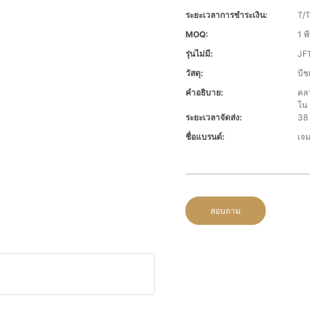
ระยะเวลาการชำระเงิน:
T/T
MOQ:
1 พี
รุ่นไม่มี:
JF
วัสดุ:
บีช
คำอธิบาย:
คลา
โน
ระยะเวลาจัดส่ง:
38
ชื่อแบรนด์:
เจม
สอบถาม