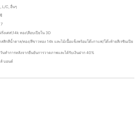
, L/C, อื่นๆ
ซี
17
ฝรั่งเศส\14k ทอง\สีอบเปียโน 3D
สสิกสีน้ำตาล/ทอง/สีขาวทอง 14k และไม้เนื้อแข็งพร้อมโต๊ะกาแฟ/โต๊ะท้ายสีเรซินเปีย
 วันทำการหลังจากยืนยันการวาดภาพและได้รับเงินฝาก 40%
ส์ บอนด์