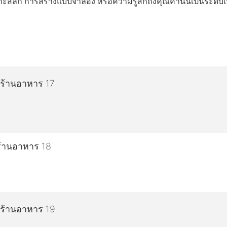
ลัก การสร้างแบบจำลอง หรือความรู้สึกถึงคุณค่านั้นเป็นระดับเ