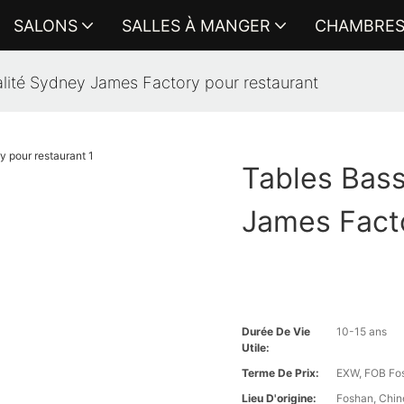
SALONS
SALLES À MANGER
CHAMBRE
lité Sydney James Factory pour restaurant
Tables Bas
James Fact
Durée De Vie
10-15 ans
Utile:
Terme De Prix:
EXW, FOB Fosh
Lieu D'origine:
Foshan, Chin