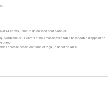
res
s\Or 14 carats\Peinture de cuisson pour piano 3D
que/or/blanc or 14 carats et bois massif avec table basse/table d'appoint en
ne piano
ables après le dessin confirmé et reçu un dépôt de 40 %