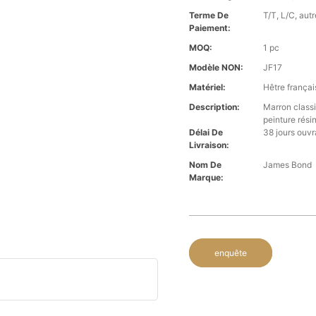
Terme De
T/T, L/C, aut
Paiement:
MOQ:
1 pc
Modèle NON:
JF17
Matériel:
Hêtre françai
Description:
Marron classi
peinture rési
Délai De
38 jours ouvr
Livraison:
Nom De
James Bond
Marque:
enquête