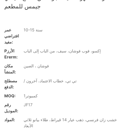
جيمس للمطعم
10-15 سنة
عمر
افتراضي
مفيد:
إكسو، فوب فوشان، سيف، من الباب إلى الباب
Pالأرز
Ererm:
فوشان ، الصين
مكان
المنشأ:
/ تي تي، خطاب الاعتماد، آخرون
مصطلح
الدفع:
كمبيوتر1
MOQ:
JF17
رقم
الموديل:
خشب زان فرنسي، ذهب عيار 14 قيراط، طلاء بيانو ثلاثي
المواد:
الأبعاد