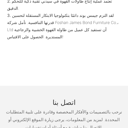
تعتمد عملية إنتاج طاولات القهوة في سيدني تقنية ذكية للتحكم
2.
الدقيق.
لقد التزم جيمس بوند دائمًا بتكنولوجيا الابتكار المستقلة لتحسين
3.
قدرتها التنافسية. تأمل شركة Foshan James Bond Furniture Co.،
Ltd أن تستفيد كل عميل من طاولة القهوة الخشبية والزجاجية
المستديرة. الحصول على الاقتباس!
اتصل بنا
نرحب بالتصميمات والأفكار المخصصة وقادرة على تلبية المتطلبات
المحددة. لمزيد من المعلومات، يرجى زيارة الموقع الإلكتروني أو
الاتصال بنا مباشرة مع أسئلة أو استفسارات.