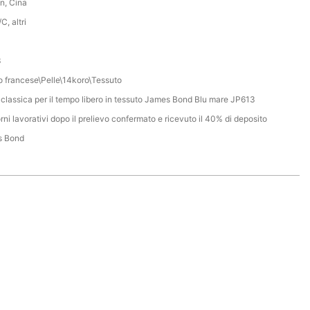
n, Cina
C, altri
3
o francese\Pelle\14koro\Tessuto
 classica per il tempo libero in tessuto James Bond Blu mare JP613
rni lavorativi dopo il prelievo confermato e ricevuto il 40% di deposito
s Bond