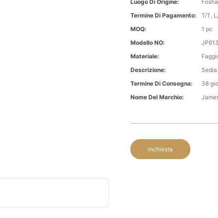
Luogo Di Origine:
Fosha
Termine Di Pagamento:
T/T, L/
MOQ:
1 pc
Modello NO:
JP61
Materiale:
Faggi
Descrizione:
Sedia
Termine Di Consegna:
38 gio
Nome Del Marchio:
Jame
inchiesta