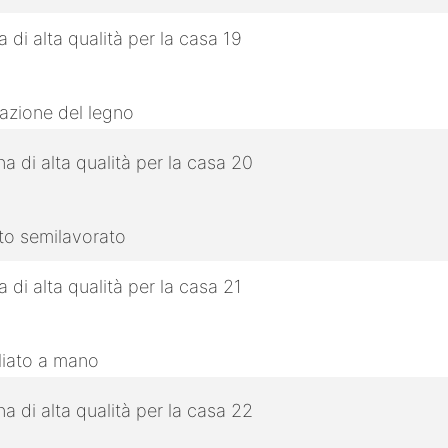
razione del legno
tto semilavorato
gliato a mano