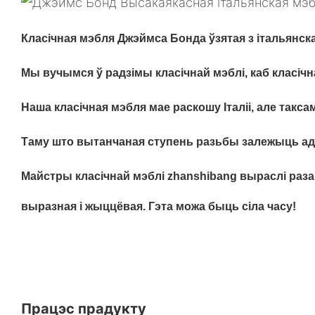
Класічная мэбля Джэймса Бонда ўзятая з італьянска
Мы вучымся ў радзімы класічнай мэблі, каб класіч
Наша класічная мэбля мае раскошу Італіі, але такс
Таму што вытанчаная ступень разьбы залежыць ад
Майстры класічнай мэблі zhanshibang выраслі разам
выразная і жыццёвая. Гэта можа быць сіла часу!
Працэс прадукту