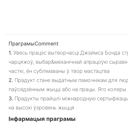
ПраграмыComment
1.
Увесь працэс вытворчасці Джэймса Бонда стр
чарцяжоў, выбар&механічнай апрацоўкі сыраві
часткі, ён сублімаваны ў твор мастацтва
2.
Прадукт стане выдатным памочнікам для люд
паўсядзённым жыцці або на працы. Яго колеры 
3.
Прадукты прайшлі міжнародную сертыфікацыю 
на высокі ўзровень жыцця
Інфармацыя праграмы