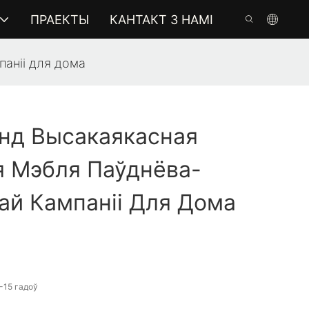
ПРАЕКТЫ
КАНТАКТ З НАМІ
аніі для дома
нд Высакаякасная
я Мэбля Паўднёва-
ай Кампаніі Для Дома
-15 гадоў