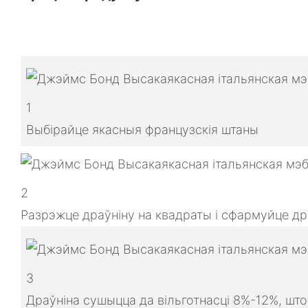
1
Выбірайце якасныя французскія штаны
2
Разрэжце драўніну на квадраты і сфармуйце др
3
Драўніна сушыцца да вільготнасці 8%-12%, шт