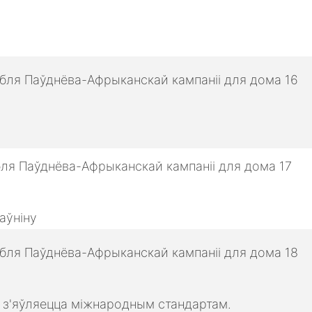
аўніну
о з'яўляецца міжнародным стандартам.