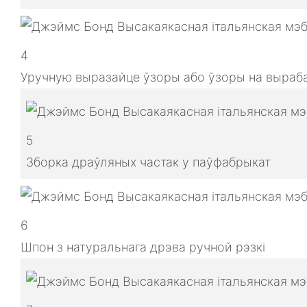
4
Уручную выразайце ўзоры або ўзоры на выраба
5
Зборка драўляных частак у паўфабрыкат
6
Шпон з натуральнага дрэва ручной рэзкі