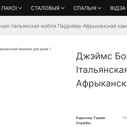
ПАКОІ
СТАЛОВЫЯ
СПАЛЬНІ
ВІДЭА
ая італьянская мэбля Паўднёва-Афрыканскай камп
Джэймс Бо
Італьянска
Афрыканск
Карысны Тэрмін
10
Службы: