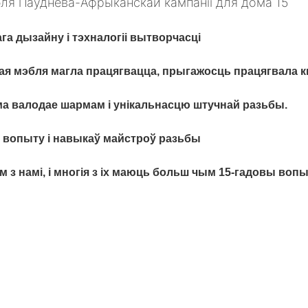
га дызайну і тэхналогіі вытворчасці
ная мэбля магла працягвацца, прыгажосць працягвала 
ама валодае шармам і унікальнасцю штучнай разьбы.
 вопыту і навыкаў майстроў разьбы
 з намі, і многія з іх маюць больш чым 15-гадовы воп