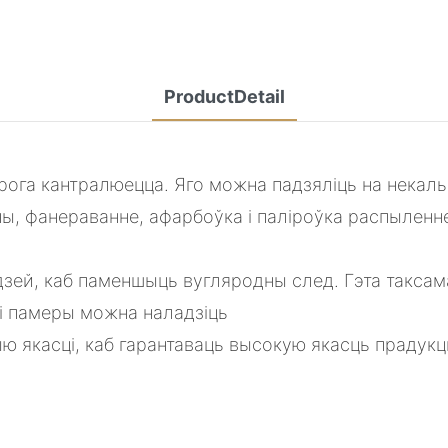
ProductDetail
ога кантралюецца. Яго можна падзяліць на некаль
ны, фанераванне, афарбоўка і паліроўка распылен
зей, каб паменшыць вугляродны след. Гэта таксам
і памеры можна наладзіць
якасці, каб гарантаваць высокую якасць прадукцы