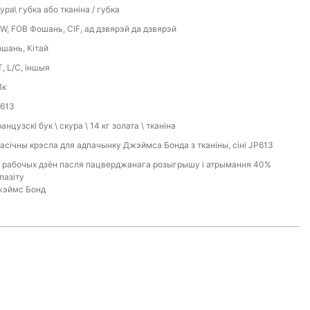
ура\ губка або тканіна / губка
W, FOB Фошань, CIF, ад дзвярэй да дзвярэй
шань, Кітай
T, L/C, іншыя
Пк
613
анцузскі бук \ скура \ 14 кг золата \ тканіна
асічны крэсла для адпачынку Джэймса Бонда з тканіны, сіні JP613
 рабочых дзён пасля пацверджанага розыгрышу і атрымання 40%
пазіту
эймс Бонд