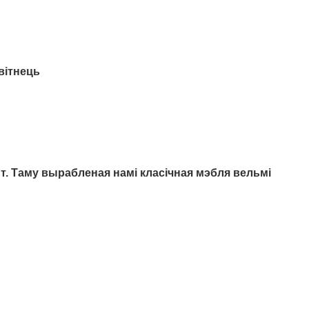
квітнець
ыт. Таму вырабленая намі класічная мэбля вельмі