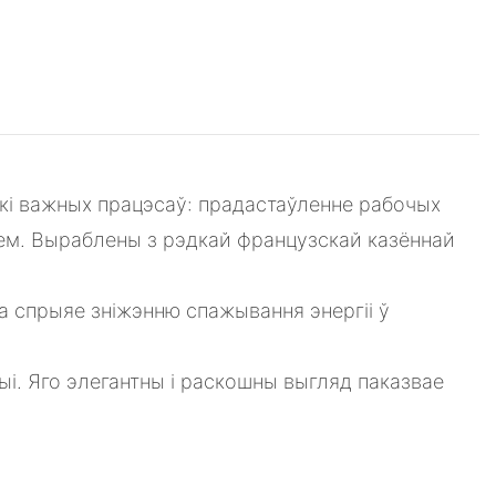
кі важных працэсаў: прадастаўленне рабочых
нем. Выраблены з рэдкай французскай казённай
а спрыяе зніжэнню спажывання энергіі ў
і. Яго элегантны і раскошны выгляд паказвае