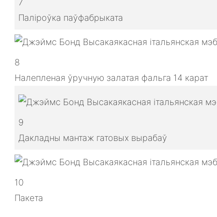
7
Паліроўка паўфабрыката
8
Налепленая ўручную залатая фальга 14 карат
9
Дакладны мантаж гатовых вырабаў
10
Пакета