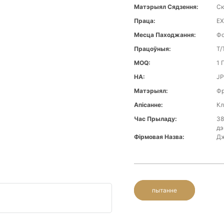
Матэрыял Сядзення:
Ск
Праца:
EX
Месца Паходжання:
Фо
Працоўныя:
T/
MOQ:
1 
НА:
JP
Матэрыял:
Фр
Апісанне:
Кл
Час Прыладу:
38
дэ
Фірмовая Назва:
Дж
пытанне