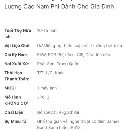
Lượng Cao Nam Phi Dành Cho Gia Đình
Tuổi Thọ Hữu
10-15 năm
Ích:
Vật Liệu Ghế:
Da\Miếng bọt biển hoặc vải / miếng bọt biển
Giá Kỳ Hạn:
EXW, FOB Phật Sơn, CIF, Cửa đến cửa
Nơi Xuất Xứ:
Phật Sơn, Trung Quốc
Thời Hạn
T/T, L/C, Khác
Thanh Toán:
MOQ:
1 máy tính
Mô Hình
JP613
KHÔNG CÓ:
Chất Liệu:
Gỗ sồi\Da\14kgold\Vải
Sự Miêu Tả:
Ghế thư giãn vải nghệ thuật cổ điển James
Bond Xanh biển JP613