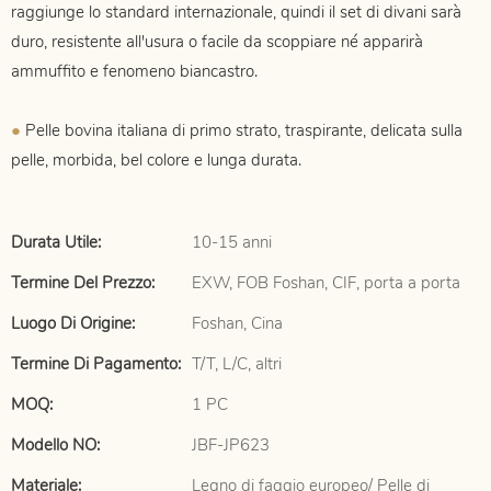
raggiunge lo standard internazionale, quindi il set di divani sarà
duro, resistente all'usura o facile da scoppiare né apparirà
ammuffito e fenomeno biancastro.
●
Pelle bovina italiana di primo strato, traspirante, delicata sulla
pelle, morbida, bel colore e lunga durata.
Durata Utile:
10-15 anni
Termine Del Prezzo:
EXW, FOB Foshan, CIF, porta a porta
Luogo Di Origine:
Foshan, Cina
Termine Di Pagamento:
T/T, L/C, altri
MOQ:
1 PC
Modello NO:
JBF-JP623
Materiale:
Legno di faggio europeo/ Pelle di