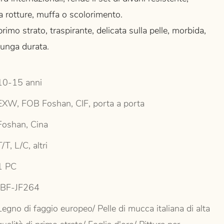
 rotture, muffa o scolorimento.
primo strato, traspirante, delicata sulla pelle, morbida,
lunga durata.
10-15 anni
EXW, FOB Foshan, CIF, porta a porta
Foshan, Cina
T/T, L/C, altri
1 PC
JBF-JF264
Legno di faggio europeo/ Pelle di mucca italiana di alta