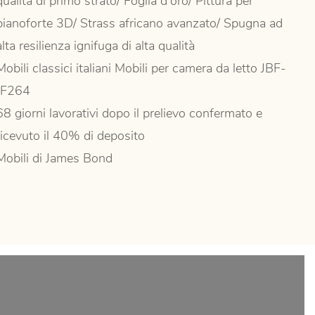
qualità di primo strato/ Foglia d'oro/ Pittura per
pianoforte 3D/ Strass africano avanzato/ Spugna ad
alta resilienza ignifuga di alta qualità
Mobili classici italiani Mobili per camera da letto JBF-
JF264
68 giorni lavorativi dopo il prelievo confermato e
ricevuto il 40% di deposito
Mobili di James Bond