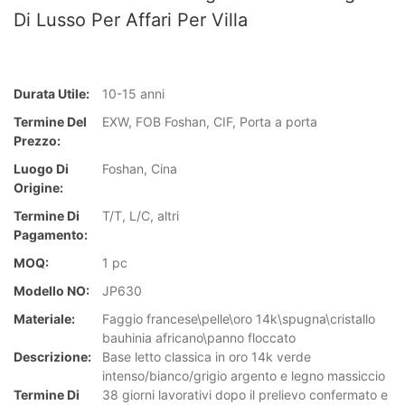
Di Lusso Per Affari Per Villa
Durata Utile:
10-15 anni
Termine Del
EXW, FOB Foshan, CIF, Porta a porta
Prezzo:
Luogo Di
Foshan, Cina
Origine:
Termine Di
T/T, L/C, altri
Pagamento:
MOQ:
1 pc
Modello NO:
JP630
Materiale:
Faggio francese\pelle\oro 14k\spugna\cristallo
bauhinia africano\panno floccato
Descrizione:
Base letto classica in oro 14k verde
intenso/bianco/grigio argento e legno massiccio
Termine Di
38 giorni lavorativi dopo il prelievo confermato e