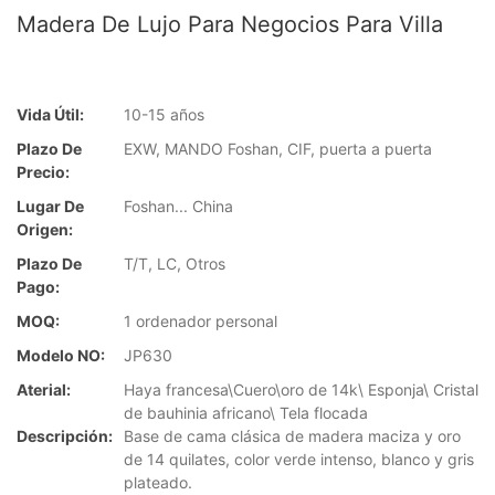
Madera De Lujo Para Negocios Para Villa
Vida Útil:
10-15 años
Plazo De
EXW, MANDO Foshan, CIF, puerta a puerta
Precio:
Lugar De
Foshan... China
Origen:
Plazo De
T/T, LC, Otros
Pago:
MOQ:
1 ordenador personal
Modelo NO:
JP630
Aterial:
Haya francesa\Cuero\oro de 14k\ Esponja\ Cristal
de bauhinia africano\ Tela flocada
Descripción:
Base de cama clásica de madera maciza y oro
de 14 quilates, color verde intenso, blanco y gris
plateado.