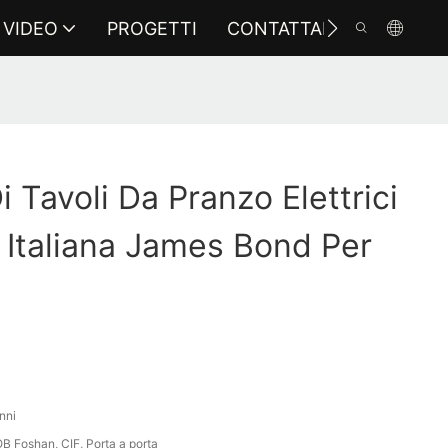
VIDEO
PROGETTI
CONTATTARCI
i Tavoli Da Pranzo Elettrici
a Italiana James Bond Per
nni
B Foshan, CIF, Porta a porta