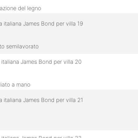
razione del legno
tto semilavorato
gliato a mano