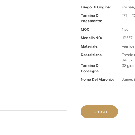
Luogo Di Origine:
Foshan,
Termine Di
T/T, L/C,
Pagamento:
MOQ:
1 pc
Modello NO:
JP657
Materiale:
Vernice
Descrizione:
Tavolo 
JP657
Termine Di
38 giorn
Consegna:
Nome Del Marchio:
James 
inchiesta