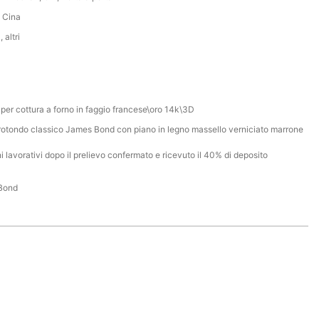
 Cina
 altri
 per cottura a forno in faggio francese\oro 14k\3D
rotondo classico James Bond con piano in legno massello verniciato marrone
i lavorativi dopo il prelievo confermato e ricevuto il 40% di deposito
Bond