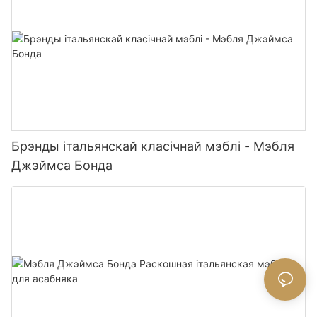
Брэнды італьянскай класічнай мэблі - Мэбля
Джэймса Бонда