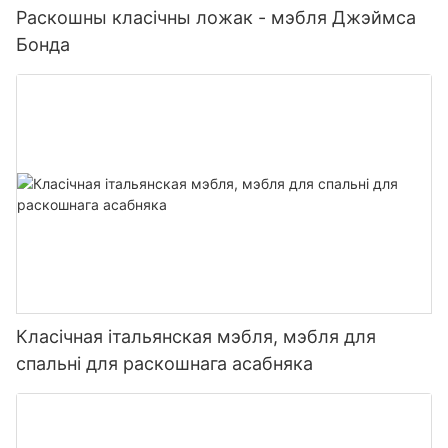
Раскошны класічны ложак - мэбля Джэймса
Бонда
Класічная італьянская мэбля, мэбля для
спальні для раскошнага асабняка