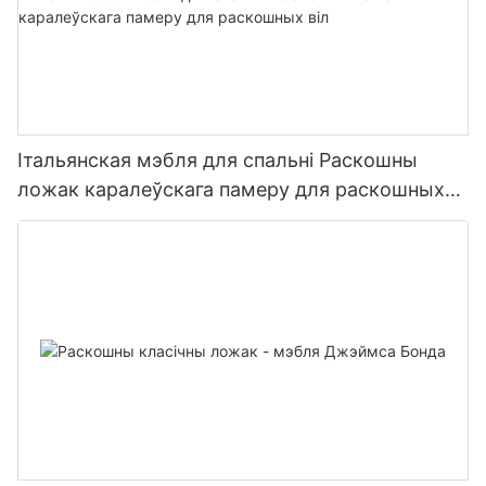
Італьянская мэбля для спальні Раскошны
ложак каралеўскага памеру для раскошных
віл