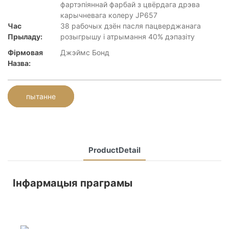
фартэпіяннай фарбай з цвёрдага дрэва
карычневага колеру JP657
Час
38 рабочых дзён пасля пацверджанага
Прыладу:
розыгрышу і атрымання 40% дэпазіту
Фірмовая
Джэймс Бонд
Назва:
пытанне
ProductDetail
Інфармацыя праграмы