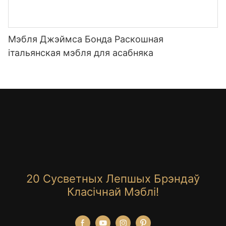
Мэбля Джэймса Бонда Раскошная
італьянская мэбля для асабняка
20 Сусветных Лепшых Брэндаў
Класічнай Мэблі!