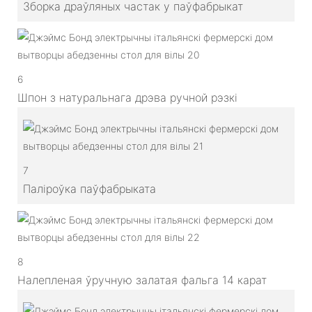
Зборка драўляных частак у паўфабрыкат
6
Шпон з натуральнага дрэва ручной рэзкі
7
Паліроўка паўфабрыката
8
Налепленая ўручную залатая фальга 14 карат