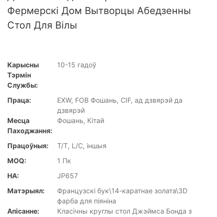
Фермерскі Дом Вытворцы Абедзенны
Стол Для Вілы
Карысны
10-15 гадоў
Тэрмін
Службы:
Праца:
EXW, FOB Фошань, CIF, ад дзвярэй да
дзвярэй
Месца
Фошань, Кітай
Паходжання:
Працоўныя:
T/T, L/C, іншыя
MOQ:
1 Пк
НА:
JP657
Матэрыял:
Французскі бук\14-каратнае золата\3D
фарба для піяніна
Апісанне:
Класічны круглы стол Джэймса Бонда з