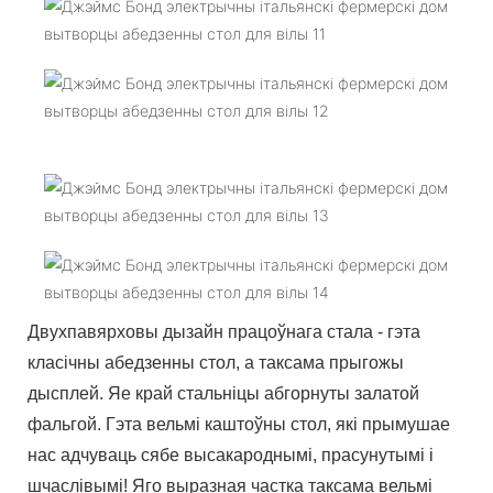
Двухпавярховы дызайн працоўнага стала - гэта
класічны абедзенны стол, а таксама прыгожы
дысплей. Яе край стальніцы абгорнуты залатой
фальгой. Гэта вельмі каштоўны стол, які прымушае
нас адчуваць сябе высакароднымі, прасунутымі і
шчаслівымі! Яго выразная частка таксама вельмі