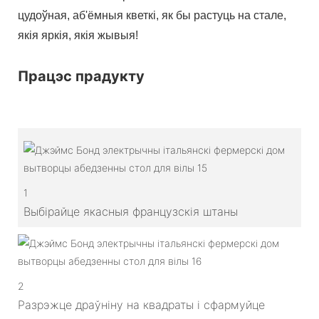
цудоўная, аб'ёмныя кветкі, як бы растуць на стале,
якія яркія, якія жывыя!
Працэс прадукту
1
Выбірайце якасныя французскія штаны
2
Разрэжце драўніну на квадраты і сфармуйце