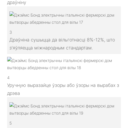
драўніну
3
Драўніна сушыцца да вільготнасці 8%-12%, што
з'яўляецца міжнародным стандартам.
4
Уручную выразайце ўзоры або ўзоры на вырабах з
дрэва
5