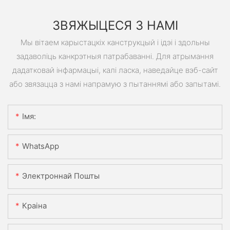
ЗВЯЖЫЦЕСЯ З НАМІ
Мы вітаем карыстацкіх канструкцый і ідэі і здольны
задаволіць канкрэтныя патрабаванні. Для атрымання
дадатковай інфармацыі, калі ласка, наведайце вэб-сайт
або звязацца з намі напрамую з пытаннямі або запытамі.
Імя:
WhatsApp
Электроннай Пошты
Краіна