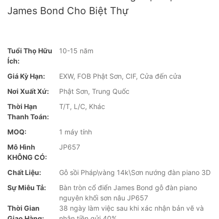
James Bond Cho Biệt Thự
Tuổi Thọ Hữu
10-15 năm
Ích:
Giá Kỳ Hạn:
EXW, FOB Phật Sơn, CIF, Cửa đến cửa
Nơi Xuất Xứ:
Phật Sơn, Trung Quốc
Thời Hạn
T/T, L/C, Khác
Thanh Toán:
MOQ:
1 máy tính
Mô Hình
JP657
KHÔNG CÓ:
Chất Liệu:
Gỗ sồi Pháp\vàng 14k\Sơn nướng đàn piano 3D
Sự Miêu Tả:
Bàn tròn cổ điển James Bond gỗ đàn piano
nguyên khối sơn nâu JP657
Thời Gian
38 ngày làm việc sau khi xác nhận bản vẽ và
Giao Hàng:
nhận tiền gửi 40%