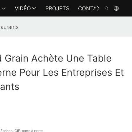
S
VIDÉO
PROJETS
CONTACTEZ-NOUS
taurants
 Grain Achète Une Table
ne Pour Les Entreprises Et
rants
s
Foshan, CIF, porte à porte