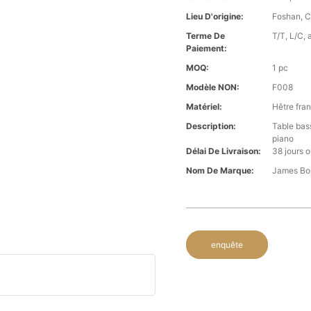
Lieu D'origine:
Foshan, C
Terme De
T/T, L/C, 
Paiement:
MOQ:
1 pc
Modèle NON:
F008
Matériel:
Hêtre fra
Description:
Table bas
piano
Délai De Livraison:
38 jours 
Nom De Marque:
James Bo
enquête