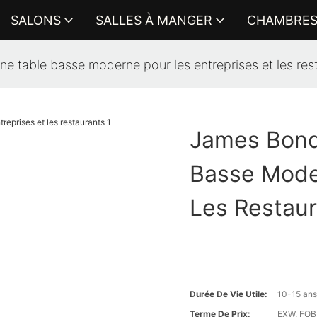
SALONS
SALLES À MANGER
CHAMBRE
e table basse moderne pour les entreprises et les res
James Bond
Basse Moder
Les Restau
Durée De Vie Utile:
10-15 an
Terme De Prix:
EXW, FOB 