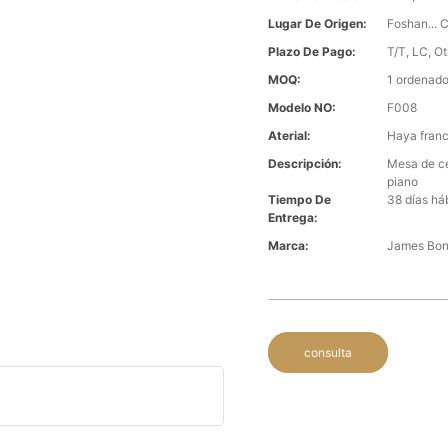
Lugar De Origen:
Foshan... 
Plazo De Pago:
T/T, LC, Ot
MOQ:
1 ordenado
Modelo NO:
F008
Aterial:
Haya franc
Descripción:
Mesa de ce
piano
Tiempo De
38 días há
Entrega:
Marca:
James Bo
consulta