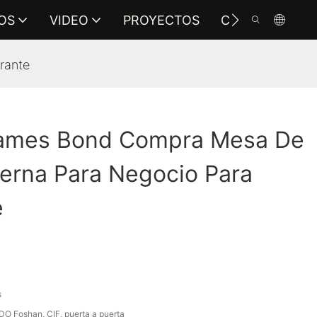
OS
VIDEO
PROYECTOS
CONTÁCTENO
rante
ames Bond Compra Mesa De
erna Para Negocio Para
e
s
 Foshan, CIF, puerta a puerta