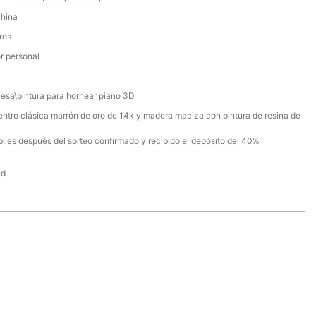
China
ros
r personal
esa\pintura para hornear piano 3D
ntro clásica marrón de oro de 14k y madera maciza con pintura de resina de
biles después del sorteo confirmado y recibido el depósito del 40%
nd