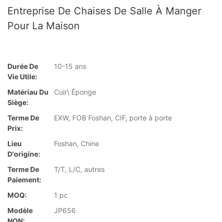
Entreprise De Chaises De Salle À Manger
Pour La Maison
Durée De
10-15 ans
Vie Utile:
Matériau Du
Cuir\ Éponge
Siège:
Terme De
EXW, FOB Foshan, CIF, porte à porte
Prix:
Lieu
Foshan, Chine
D'origine:
Terme De
T/T, L/C, autres
Paiement:
MOQ:
1 pc
Modèle
JP656
NON: