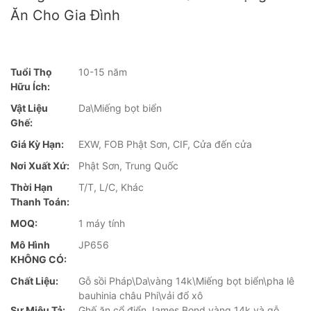
Ăn Cho Gia Đình
Tuổi Thọ
10-15 năm
Hữu Ích:
Vật Liệu
Da\Miếng bọt biển
Ghế:
Giá Kỳ Hạn:
EXW, FOB Phật Sơn, CIF, Cửa đến cửa
Nơi Xuất Xứ:
Phật Sơn, Trung Quốc
Thời Hạn
T/T, L/C, Khác
Thanh Toán:
MOQ:
1 máy tính
Mô Hình
JP656
KHÔNG CÓ:
Chất Liệu:
Gỗ sồi Pháp\Da\vàng 14k\Miếng bọt biển\pha lê
bauhinia châu Phi\vải đổ xô
Sự Miêu Tả:
Ghế ăn cổ điển James Bond vàng 14k và gỗ