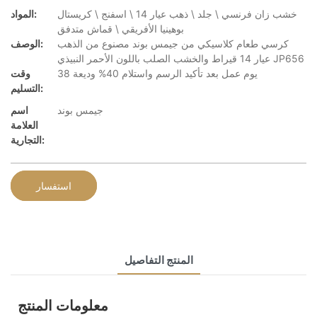
خشب زان فرنسي \ جلد \ ذهب عيار 14 \ اسفنج \ كريستال
المواد:
بوهينيا الأفريقي \ قماش متدفق
كرسي طعام كلاسيكي من جيمس بوند مصنوع من الذهب
الوصف:
عيار 14 قيراط والخشب الصلب باللون الأحمر النبيذي JP656
38 يوم عمل بعد تأكيد الرسم واستلام 40% وديعة
وقت
التسليم:
جيمس بوند
اسم
العلامة
التجارية:
استفسار
المنتج التفاصيل
معلومات المنتج