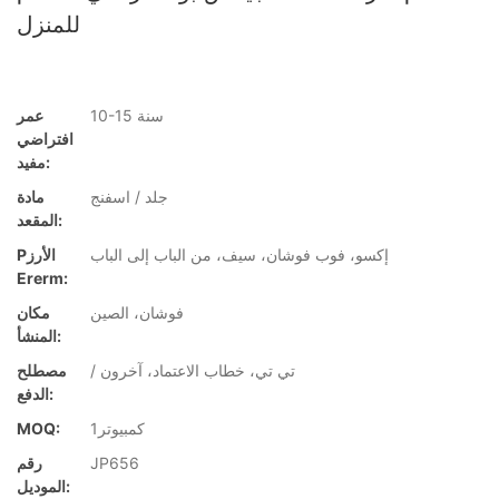
للمنزل
10-15 سنة
عمر
افتراضي
مفيد:
جلد / اسفنج
مادة
المقعد:
إكسو، فوب فوشان، سيف، من الباب إلى الباب
Pالأرز
Ererm:
فوشان، الصين
مكان
المنشأ:
/ تي تي، خطاب الاعتماد، آخرون
مصطلح
الدفع:
كمبيوتر1
MOQ:
JP656
رقم
الموديل: